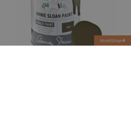
WorkShop
OLIVE CHALK PAINT KRÉTAFESTÉK
ANNIE SLOAN
3 700
Ft
–
13 900
Ft
Opciók választása