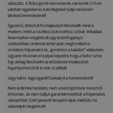
választás. A Bútorgomb barna kerek, vas kerek 2×3 cm
valóban egyedivé és különlegessé tudja varázsolni
lakásod berendezését!
Egyszerű, letisztult formájával jól illeszkedik mind a
modern, mind a rusztikus bútorokhoz, szóval telitalálat.
Amennyiben megtetszik egy bútorfogantyú
üzletünkben, érdemes lehet akár megfordítani a
szokásos folyamatot és „gombhoz a kabátot” választani.
Ugyanis mi simán el tudjuk képzelni, hogy a bútor színe
fog utólag illeszkedni az előzetesen kiválasztott
fogantyúhoz! (Volt is már rá példa!)
Légy bátor, légy egyedi! Szakadj el a konvekcióktól!
Nem érdemes hezitálni, mert a bútorgombok messziről
érkeznek, és nem tudjuk garantálni belőlük a folyamatos
utánpótlást. Ezért javasolt lecsapni rájuk mielőbb, ha
valamelyik megtetszik!