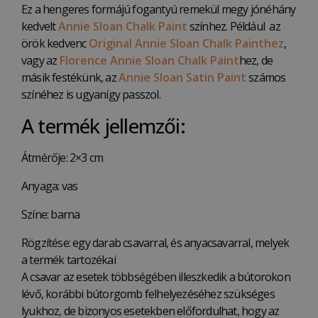
Ez a hengeres formájú fogantyú remekül megy jónéhány
kedvelt
Annie Sloan Chalk Paint
színhez. Például az
örök kedvenc
Original Annie Sloan Chalk Painthez
,
vagy az
Florence Annie Sloan Chalk Paint
hez, de
másik festékünk, az
Annie Sloan Satin Paint
számos
színéhez is ugyanígy passzol.
A termék jellemzői:
Átmérője: 2×3 cm
Anyaga: vas
Színe: barna
Rögzítése: egy darab csavarral, és anyacsavarral, melyek
a termék tartozékai
A csavar az esetek többségében illeszkedik a bútorokon
lévő, korábbi bútorgomb felhelyezéséhez szükséges
lyukhoz, de bizonyos esetekben előfordulhat, hogy az