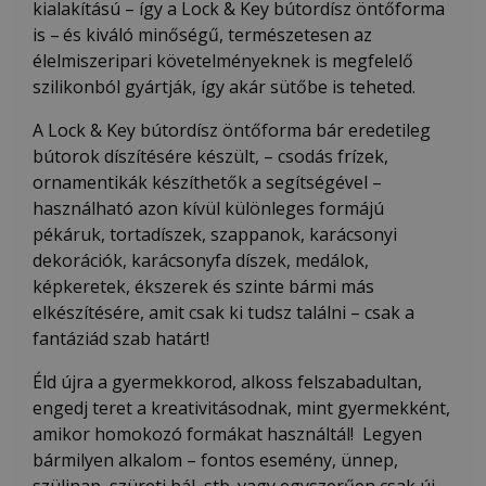
kialakítású – így a Lock & Key bútordísz öntőforma
is –
és kiváló minőségű, természetesen az
élelmiszeripari követelményeknek is megfelelő
szilikonból gyártják, így akár sütőbe is teheted.
A Lock & Key bútordísz öntőforma bár eredetileg
bútorok díszítésére készült, – csodás frízek,
ornamentikák készíthetők a segítségével –
használható azon kívül különleges formájú
pékáruk, tortadíszek, szappanok, karácsonyi
dekorációk, karácsonyfa díszek, medálok,
képkeretek, ékszerek és szinte bármi más
elkészítésére, amit csak ki tudsz találni – csak a
fantáziád szab határt!
Éld újra a gyermekkorod, alkoss felszabadultan,
engedj teret a kreativitásodnak, mint gyermekként,
amikor homokozó formákat használtál! Legyen
bármilyen alkalom – fontos esemény, ünnep,
szülinap, szüreti bál, stb. vagy egyszerűen csak új