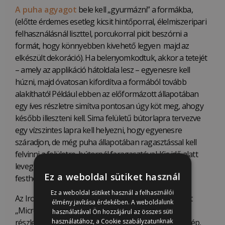
A puha agyagot
bele kell „gyurmázni” a formákba,
(előtte érdemes esetleg kicsit hintőporral, élelmiszeripari
felhasználásnál liszttel, porcukorral picit beszórni a
formát, hogy könnyebben kivehető legyen majd az
elkészült dekoráció). Ha belenyomkodtuk, akkor a tetejét
– amely az applikáció hátoldala lesz – egyenesre kell
húzni, majd óvatosan kifordítva a formából tovább
alakítható! Például ebben az előformázott állapotában
egy íves részletre simítva pontosan úgy köt meg, ahogy
később illeszteni kell. Sima felületű bútorlapra tervezve
egy vízszintes lapra kell helyezni, hogy egyenesre
száradjon, de még puha állapotában ragasztással kell
felvinni a felületre, bútornál faragasztóval. Kis idő alatt
levegőn megszilárdulva a minta kikeményedik és
Ez a weboldal sütiket használ
festhetővé válik.
Ez a weboldal sütiket használ a felhasználói
Az Iron Orchid Designs (IOD) által szabadalmaztatott
élmény javítása érdekében. A weboldalunk
„Micro-Rim” (mikro keret) segítségével gyönyörű és
használatával Ön hozzájárul az összes süti
használatához, a Cookie szabályzatunknak
részletgazdag öntvények alkothatóak, amelyeket szép,