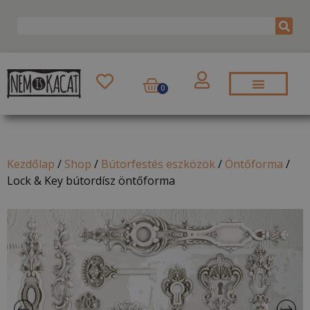
0
Kezdőlap
/
Shop
/
Bútorfestés eszközök
/
Öntőforma
/
Lock & Key bútordísz öntőforma