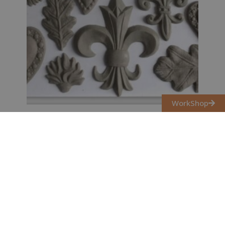
WorkShop
FLEUR DE LIS BÚTORDÍSZ
ÖNTŐFORMA
13 700
Ft
Kosárba teszem