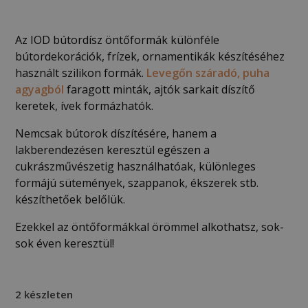
Az IOD bútordísz öntőformák különféle
bútordekorációk, frízek, ornamentikák készítéséhez
használt szilikon formák.
Levegőn száradó, puha
agyagból
faragott minták, ajtók sarkait díszítő
keretek, ívek formázhatók.
Nemcsak bútorok díszítésére, hanem a
lakberendezésen keresztül egészen a
cukrászművészetig használhatóak, különleges
formájú sütemények, szappanok, ékszerek stb.
készíthetőek belőlük.
Ezekkel az öntőformákkal örömmel alkothatsz, sok-
sok éven keresztül!
2 készleten