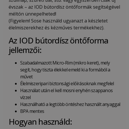
évszak – az IOD bútordísz öntőformák segítségével
méltón ünnepelheted!
(Figyelem! Sose használd ugyanazt a készletet
élelmiszerekhez és kézműves termékekhez).
Az IOD bútordísz öntőforma
jellemzői:
Szabadalmazott Micro-Rim (mikro keret), mely
segít, hogy tiszta élekkel emeld ki a formából a
művet
Élelmiszeripari biztonsági előírásoknak megfelel
Használat után el kell mosni enyhén szappanos
vízzel
Használható a legtöbb öntéshez használt anyaggal
BPA mentes
Hogyan használd: