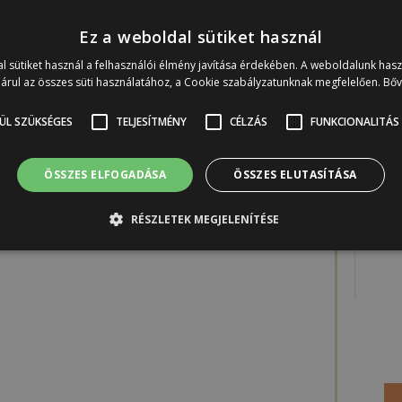
Ez a weboldal sütiket használ
Már t
l sütiket használ a felhasználói élmény javítása érdekében. A weboldalunk has
árul az összes süti használatához, a Cookie szabályzatunknak megfelelően.
Bő
ÜL SZÜKSÉGES
TELJESÍTMÉNY
CÉLZÁS
FUNKCIONALITÁS
web
k
búto
ÖSSZES ELFOGADÁSA
ÖSSZES ELUTASÍTÁSA
RÉSZLETEK MEGJELENÍTÉSE