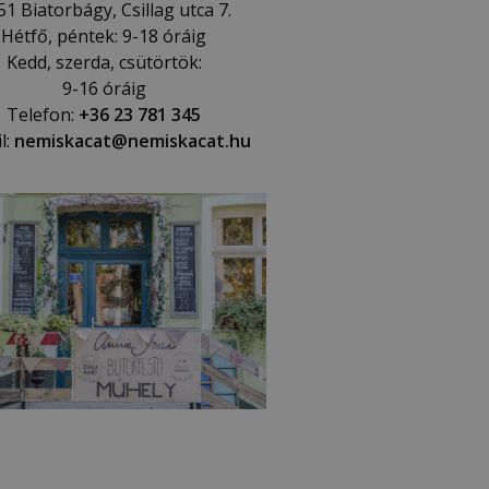
51 Biatorbágy, Csillag utca 7.
Hétfő, péntek: 9-18 óráig
Kedd, szerda, csütörtök:
9-16 óráig
Telefon:
+36 23 781 345
l:
nemiskacat@nemiskacat.hu