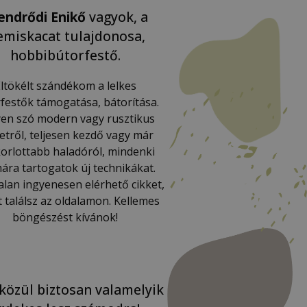
endrődi Enikő
vagyok, a
miskacat tulajdonosa,
hobbibútorfestő.
ltökélt szándékom a lelkes
festők támogatása, bátorítása.
en szó modern vagy rusztikus
letről, teljesen kezdő vagy már
orlottabb haladóról, mindenki
ára tartogatok új technikákat.
lan ingyenesen elérhető cikket,
t találsz az oldalamon. Kellemes
böngészést kívánok!
közül biztosan valamelyik