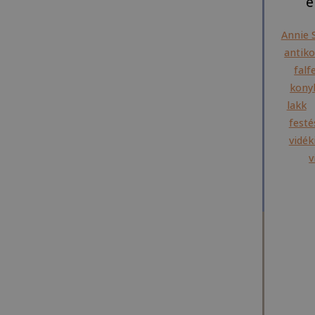
é
Annie 
antiko
falf
konyh
lakk
festé
vidék
v