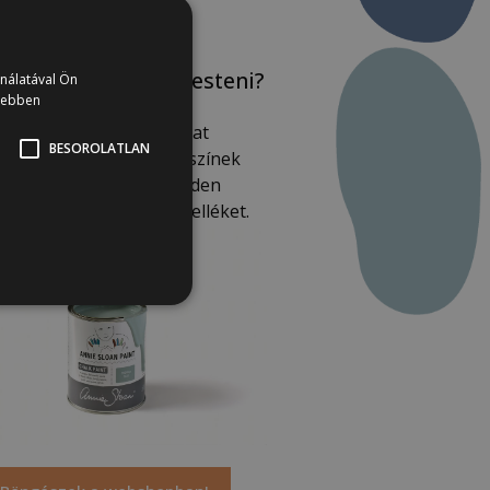
udod is mit fogsz festeni?
ználatával Ön
vebben
Nézz körbe a Nemiskacat
BESOROLATLAN
shopjában, válogass a színek
özött és szerezz be minden
rfestéshez szükséges kelléket.