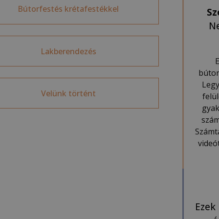
Bútorfestés krétafestékkel
Sz
Ne
Lakberendezés
E
bútor
Legy
Velünk történt
felü
gyak
szám
Számta
videó
Ezek 