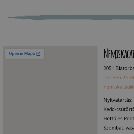
Nemiskaca
2051 Biatorbág
Tel: +36 23 7
nemiskacat@
Nyitvatartás:
Kedd-csütörtö
Hétfő és Pént
Szombat, vas