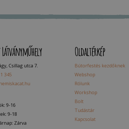
t Látványműhely
Oldaltérkép
y, Csillag utca 7.
Bútorfestés kezdőknek
81 345
Webshop
nemiskacat.hu
Rólunk
Workshop
Bolt
k: 9-16
Tudástár
ek: 9-18
Kapcsolat
árnap: Zárva