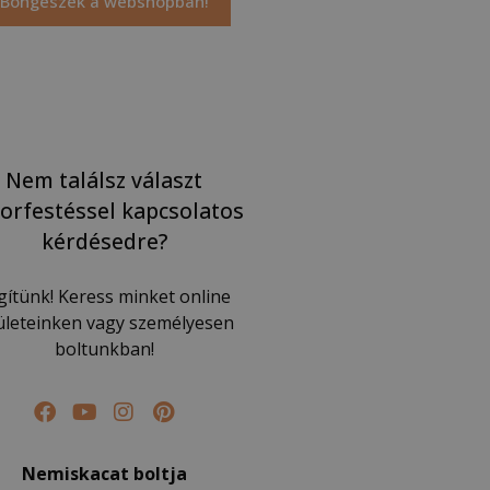
Böngészek a webshopban!
Nem találsz választ
orfestéssel kapcsolatos
kérdésedre?
gítünk! Keress minket online
lületeinken vagy személyesen
boltunkban!
Nemiskacat boltja