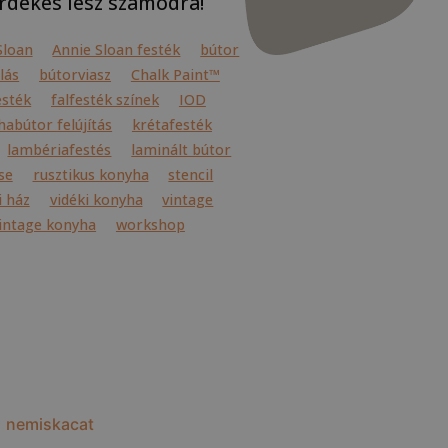
rdekes lesz számodra!
Sloan
Annie Sloan festék
bútor
lás
bútorviasz
Chalk Paint™
esték
falfesték színek
IOD
abútor felújítás
krétafesték
lambériafestés
laminált bútor
se
rusztikus konyha
stencil
i ház
vidéki konyha
vintage
intage konyha
workshop
nemiskacat