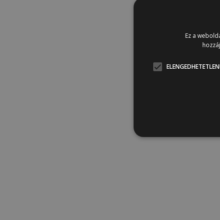
Ez a webolda
hozzáj
ELENGEDHETETLEN