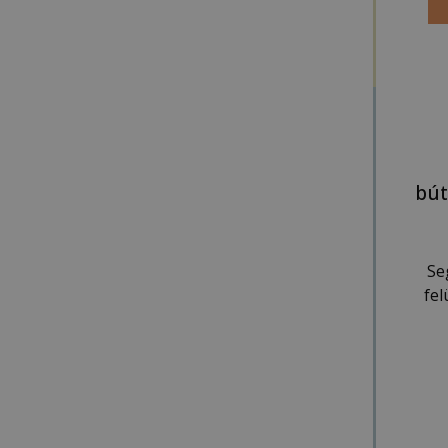
bút
Se
fe