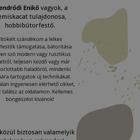
endrődi Enikő
vagyok, a
miskacat tulajdonosa,
hobbibútorfestő.
ltökélt szándékom a lelkes
festők támogatása, bátorítása.
en szó modern vagy rusztikus
letről, teljesen kezdő vagy már
orlottabb haladóról, mindenki
ára tartogatok új technikákat.
lan ingyenesen elérhető cikket,
t találsz az oldalamon. Kellemes
böngészést kívánok!
közül biztosan valamelyik