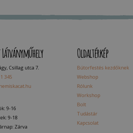
t Látványműhely
Oldaltérkép
y, Csillag utca 7.
Bútorfestés kezdőknek
81 345
Webshop
nemiskacat.hu
Rólunk
Workshop
Bolt
k: 9-16
Tudástár
ek: 9-18
Kapcsolat
árnap: Zárva