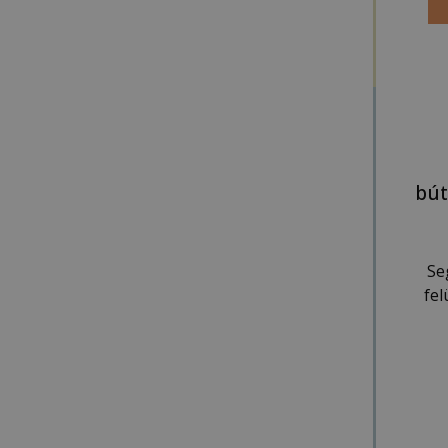
bút
Se
fe