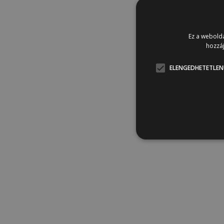
Ez a webolda
hozzáj
ELENGEDHETETLEN