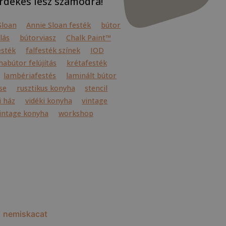
rdekes lesz számodra!
Sloan
Annie Sloan festék
bútor
lás
bútorviasz
Chalk Paint™
esték
falfesték színek
IOD
abútor felújítás
krétafesték
lambériafestés
laminált bútor
se
rusztikus konyha
stencil
i ház
vidéki konyha
vintage
intage konyha
workshop
nemiskacat