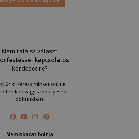
Böngészek a webshopban!
Nem találsz választ
orfestéssel kapcsolatos
kérdésedre?
gítünk! Keress minket online
lületeinken vagy személyesen
boltunkban!
Nemiskacat boltja