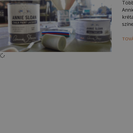
Több 
Anni
krét
szín
TOVÁ