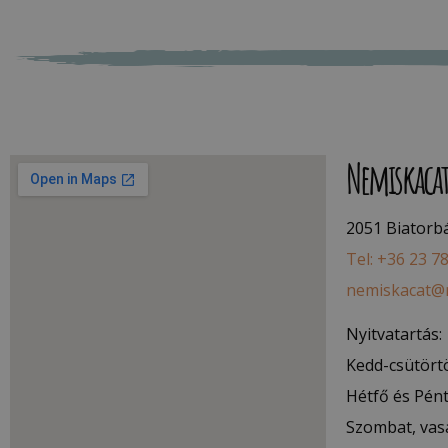
Nemiskaca
2051 Biatorbág
Tel: +36 23 7
nemiskacat@
Nyitvatartás:
Kedd-csütörtö
Hétfő és Pént
Szombat, vas