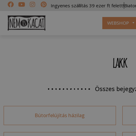
Ingyenes szállítás 39 ezer ft felett!
Biato
WEBSHOP
lakk
Összes bejegy
Bútorfelújítás házilag