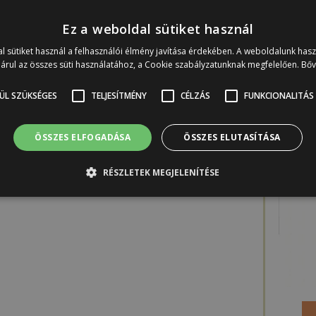
Ez a weboldal sütiket használ
Már t
l sütiket használ a felhasználói élmény javítása érdekében. A weboldalunk has
árul az összes süti használatához, a Cookie szabályzatunknak megfelelően.
Bő
ÜL SZÜKSÉGES
TELJESÍTMÉNY
CÉLZÁS
FUNKCIONALITÁS
web
k
búto
ÖSSZES ELFOGADÁSA
ÖSSZES ELUTASÍTÁSA
RÉSZLETEK MEGJELENÍTÉSE