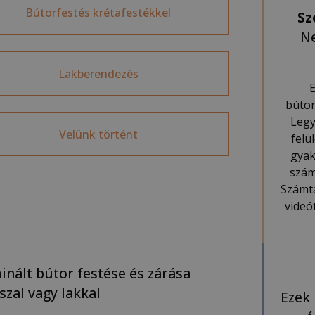
Bútorfestés krétafestékkel
Sz
Ne
Lakberendezés
E
bútor
Legy
Velünk történt
felü
gyak
szám
Számta
videó
inált bútor festése és zárása
szal vagy lakkal
Ezek 