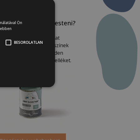
udod is mit fogsz festeni?
ználatával Ön
vebben
Nézz körbe a Nemiskacat
BESOROLATLAN
shopjában, válogass a színek
özött és szerezz be minden
rfestéshez szükséges kelléket.