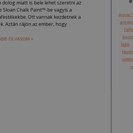
é
dolog miatt is bele lehet szeretni az
e Sloan Chalk Paint™-be vagyis a
Annie 
afestékekbe. Ott vannak kezdetnek a
antiko
ek. Aztán rájön az ember, hogy
falf
konyh
BB OLVASOM »
lakk
festé
vidék
v