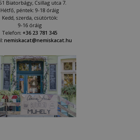
51 Biatorbágy, Csillag utca 7.
Hétfő, péntek: 9-18 óráig
Kedd, szerda, csütörtök:
9-16 óráig
Telefon:
+36 23 781 345
l:
nemiskacat@nemiskacat.hu