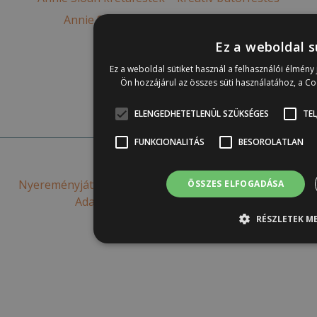
Annie Sloan Satin Paint bútorfesték
Annie Sloan falfesték
Ez a weboldal s
IOD bútordekoráció
Ez a weboldal sütiket használ a felhasználói élmén
Ön hozzájárul az összes süti használatához, a C
Online elállás
ELENGEDHETETLENÜL SZÜKSÉGES
TEL
FUNKCIONALITÁS
BESOROLATLAN
© 2026 - Nemiskacat
Nyereményjáték szabályzat
Piacutatás adatv. táj.
ÁSZF
ÖSSZES ELFOGADÁSA
Adatvédelem
Szállítási feltételek
RÉSZLETEK ME