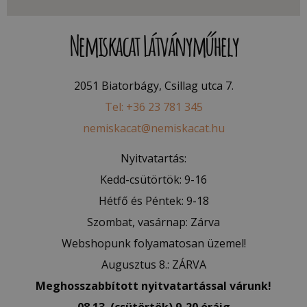
Nemiskacat Látványműhely
2051 Biatorbágy, Csillag utca 7.
Tel: +36 23 781 345
nemiskacat@nemiskacat.hu
Nyitvatartás:
Kedd-csütörtök: 9-16
Hétfő és Péntek: 9-18
Szombat, vasárnap: Zárva
Webshopunk folyamatosan üzemel!
Augusztus 8.: ZÁRVA
Meghosszabbított nyitvatartással várunk!
08.13. (csütörtök) 9-20 óráig