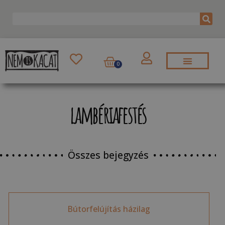
0
lambériafestés
Összes bejegyzés
Bútorfelújítás házilag