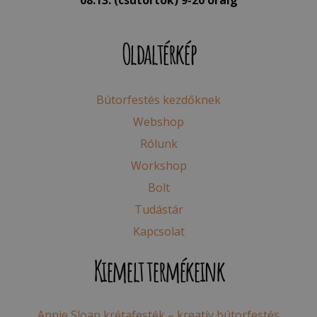
Oldaltérkép
Bútorfestés kezdőknek
Webshop
Rólunk
Workshop
Bolt
Tudástár
Kapcsolat
Kiemelt termékeink
Annie Sloan krétafesték – kreatív bútorfestés