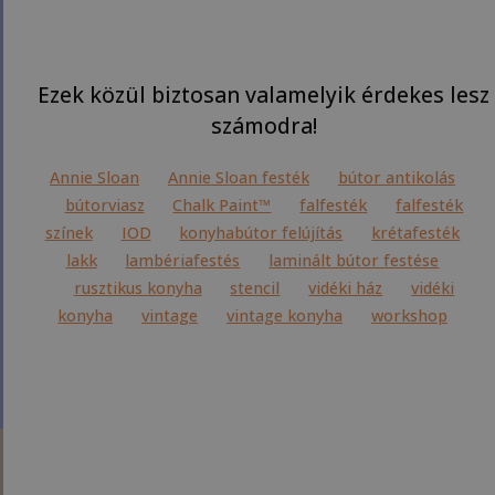
Ezek közül biztosan valamelyik érdekes lesz
számodra!
Annie Sloan
Annie Sloan festék
bútor antikolás
bútorviasz
Chalk Paint™
falfesték
falfesték
színek
IOD
konyhabútor felújítás
krétafesték
lakk
lambériafestés
laminált bútor festése
rusztikus konyha
stencil
vidéki ház
vidéki
konyha
vintage
vintage konyha
workshop