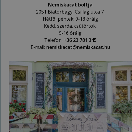
Nemiskacat boltja
2051 Biatorbágy, Csillag utca 7.
Hétfő, péntek: 9-18 óráig
Kedd, szerda, csütörtök:
9-16 óráig
Telefon:
+36 23 781 345
E-mail:
nemiskacat@nemiskacat.hu