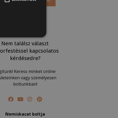
Böngészek a webshopban!
Nem találsz választ
orfestéssel kapcsolatos
kérdésedre?
gítünk! Keress minket online
lületeinken vagy személyesen
boltunkban!
Nemiskacat boltja