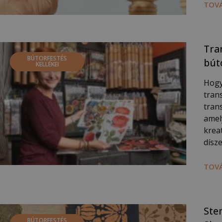
TOVÁ
Tra
BÚTORFESTÉS
bút
KELLÉKEI
Hogy
trans
trans
amel
kreat
dísz
TOVÁ
Ste
BÚTORFESTÉS