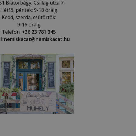
51 Biatorbágy, Csillag utca 7.
Hétfő, péntek: 9-18 óráig
Kedd, szerda, csütörtök:
9-16 óráig
Telefon:
+36 23 781 345
l:
nemiskacat@nemiskacat.hu