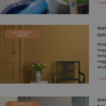
TOVÁ
Ann
BÚTORFESTÉS
ism
KELLÉKEI
Mindi
hogy
téma
megj
kérd
TOVÁ
Anni
BÚTORFESTÉS