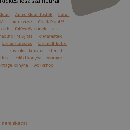
rdekes lesz számodra!
Sloan
Annie Sloan festék
bútor
lás
bútorviasz
Chalk Paint™
esték
falfesték színek
IOD
abútor felújítás
krétafesték
lambériafestés
laminált bútor
se
rusztikus konyha
stencil
i ház
vidéki konyha
vintage
intage konyha
workshop
nemiskacat