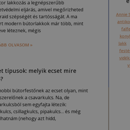
é
tor lakkozás a legnépszerűbb
letvédelmi eljárás, amivel megőrizheted
Annie 
raid szépségét és tartósságát. A ma
antiko
rt modern bútorlakkok már több, mint
falf
éve léteznek, mégis
konyh
lakk
BB OLVASOM »
festé
vidék
v
et típusok: melyik ecset mire
ó?
hobbi bútorfestőnek az ecset olyan, mint
szerelőnek a csavarkulcs. Na, de
rkulcsból sem egyfajta létezik:
skulcs, csillagkulcs, pipakulcs… és még
lhatnám (nehogy azt hidd,