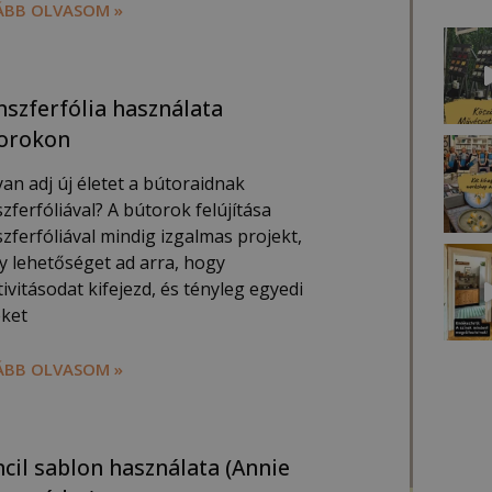
BB OLVASOM »
nszferfólia használata
orokon
an adj új életet a bútoraidnak
zferfóliával? A bútorok felújítása
zferfóliával mindig izgalmas projekt,
y lehetőséget ad arra, hogy
ivitásodat kifejezd, és tényleg egyedi
eket
BB OLVASOM »
ncil sablon használata (Annie