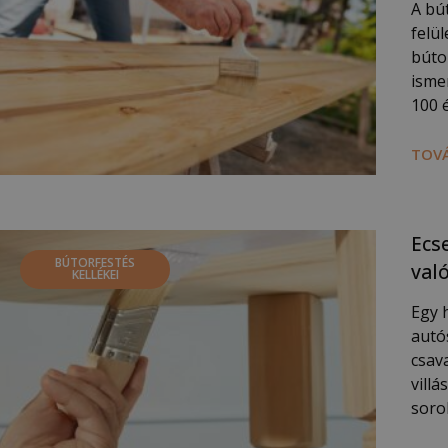
A bú
felü
búto
isme
100 
TOVÁ
Ecs
BÚTORFESTÉS
val
KELLÉKEI
Egy 
autó
csava
villá
soro