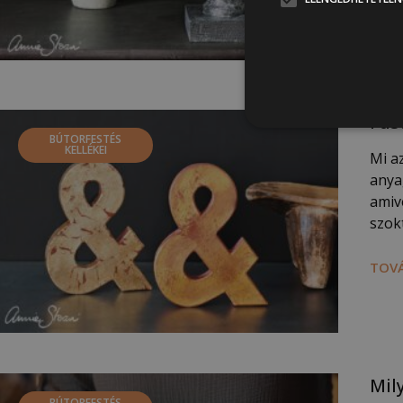
TOVÁ
Füs
BÚTORFESTÉS
KELLÉKEI
Mi az
anya
amiv
szokt
TOVÁ
Mil
BÚTORFESTÉS