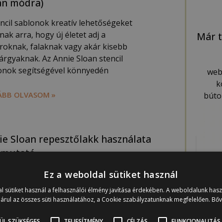
an módra)
encil sablonok kreatív lehetőségeket
nak arra, hogy új életet adj a
Már t
roknak, falaknak vagy akár kisebb
tárgyaknak. Az Annie Sloan stencil
onok segítségével könnyedén
web
k
BB OLVASOM »
búto
ie Sloan repesztőlakk használata
tmutató
lami igazán egyedi, antikolt hatást
Ez a weboldal sütiket használ
tnél elérni, az Annie Sloan
l sütiket használ a felhasználói élmény javítása érdekében. A weboldalunk has
ztőlakk-készlet lesz a titkos fegyvered.
árul az összes süti használatához, a Cookie szabályzatunknak megfelelően.
Bő
készlet egy két tégelyből álló csomag,
el
ÜL SZÜKSÉGES
TELJESÍTMÉNY
CÉLZÁS
FUNKCIONALITÁS