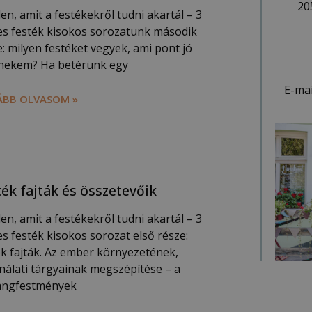
20
n, amit a festékekről tudni akartál – 3
es festék kisokos sorozatunk második
: milyen festéket vegyek, ami pont jó
 nekem? Ha betérünk egy
E-mai
BB OLVASOM »
ték fajták és összetevőik
n, amit a festékekről tudni akartál – 3
es festék kisokos sorozat első része:
ék fajták. Az ember környezetének,
nálati tárgyainak megszépítése – a
angfestmények