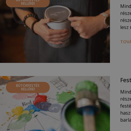
KELLÉKEI
Minde
rész
része
lesz
TOVÁ
Fes
BÚTORFESTÉS
KELLÉKEI
Minde
rész
fest
hasz
barl