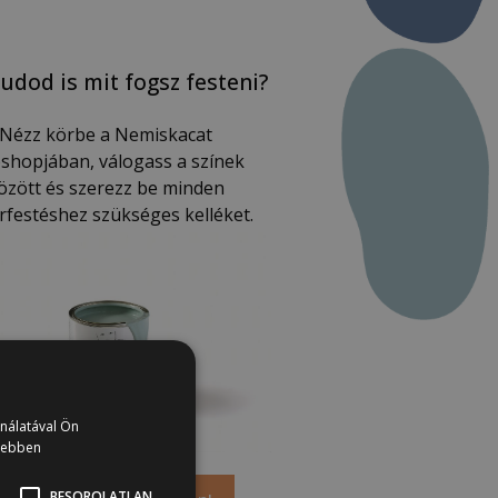
udod is mit fogsz festeni?
Nézz körbe a Nemiskacat
shopjában, válogass a színek
özött és szerezz be minden
rfestéshez szükséges kelléket.
ználatával Ön
vebben
BESOROLATLAN