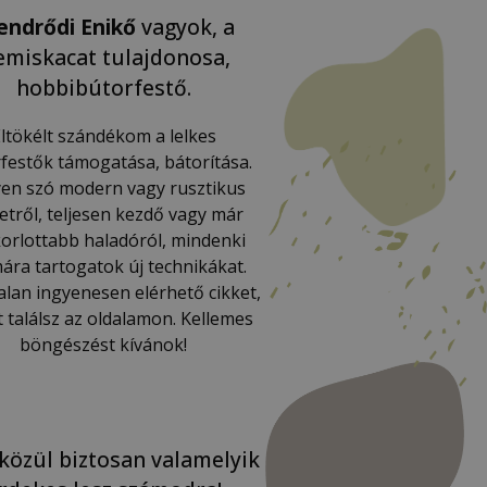
endrődi Enikő
vagyok, a
miskacat tulajdonosa,
hobbibútorfestő.
ltökélt szándékom a lelkes
festők támogatása, bátorítása.
en szó modern vagy rusztikus
letről, teljesen kezdő vagy már
orlottabb haladóról, mindenki
ára tartogatok új technikákat.
lan ingyenesen elérhető cikket,
t találsz az oldalamon. Kellemes
böngészést kívánok!
közül biztosan valamelyik