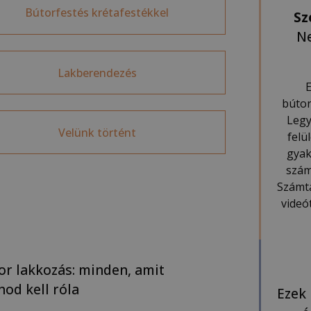
Bútorfestés krétafestékkel
Sz
Ne
Lakberendezés
E
bútor
Legy
Velünk történt
felü
gyak
szám
Számta
videó
or lakkozás: minden, amit
nod kell róla
Ezek 