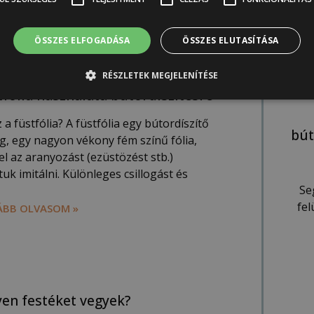
BB OLVASOM »
ÖSSZES ELFOGADÁSA
ÖSSZES ELUTASÍTÁSA
RÉSZLETEK MEGJELENÍTÉSE
tfólia használata bútordíszítésre
 a füstfólia? A füstfólia egy bútordíszítő
bút
g, egy nagyon vékony fém színű fólia,
el az aranyozást (ezüstözést stb.)
uk imitálni. Különleges csillogást és
Se
fe
BB OLVASOM »
yen festéket vegyek?