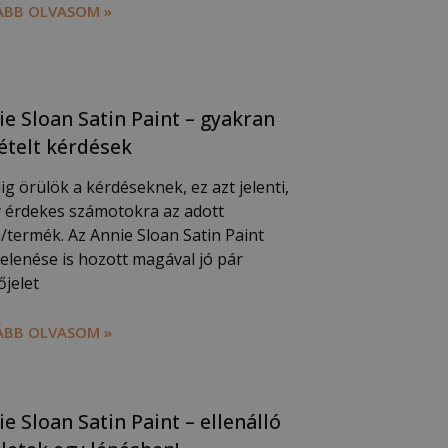
BB OLVASOM »
ie Sloan Satin Paint – gyakran
ételt kérdések
g örülök a kérdéseknek, ez azt jelenti,
 érdekes számotokra az adott
/termék. Az Annie Sloan Satin Paint
elenése is hozott magával jó pár
őjelet
BB OLVASOM »
e Sloan Satin Paint – ellenálló