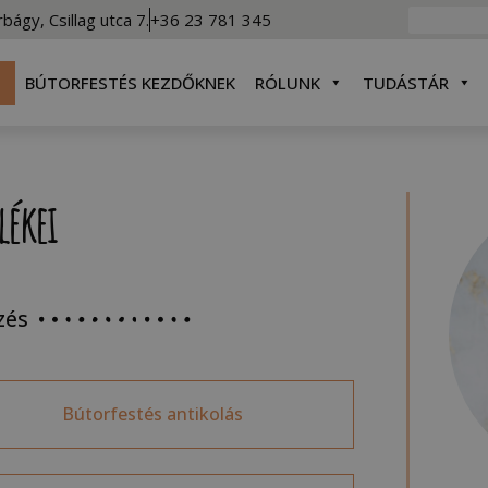
rbágy, Csillag utca 7.
+36 23 781 345
BÚTORFESTÉS KEZDŐKNEK
RÓLUNK
TUDÁSTÁR
lékei
zés
Bútorfestés antikolás