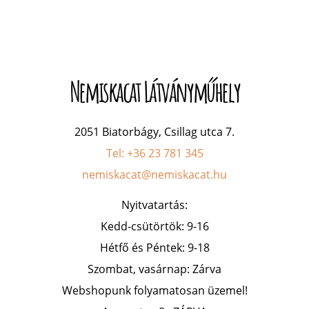
Nemiskacat Látványműhely
2051 Biatorbágy, Csillag utca 7.
Tel: +36 23 781 345
nemiskacat@nemiskacat.hu
Nyitvatartás:
Kedd-csütörtök: 9-16
Hétfő és Péntek: 9-18
Szombat, vasárnap: Zárva
Webshopunk folyamatosan üzemel!