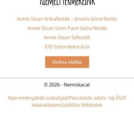
Kiemelt termékeink
Annie Sloan krétafesték – kreatív bútorfestés
Annie Sloan Satin Paint bútorfesték
Annie Sloan falfesték
IOD bútordekoráció
Online elállás
© 2026 - Nemiskacat
Nyereményjáték szabályzat
Piacutatás adatv. táj.
ÁSZF
Adatvédelem
Szállítási feltételek