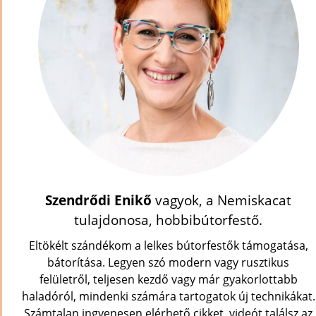
Szendrődi Enikő
vagyok, a Nemiskacat
tulajdonosa, hobbibútorfestő.
Eltökélt szándékom a lelkes bútorfestők támogatása,
bátorítása. Legyen szó modern vagy rusztikus
felületről, teljesen kezdő vagy már gyakorlottabb
haladóról, mindenki számára tartogatok új technikákat.
Számtalan ingyenesen elérhető cikket, videót találsz az