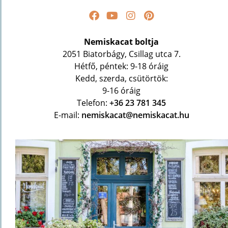
Nemiskacat boltja
2051 Biatorbágy, Csillag utca 7.
Hétfő, péntek: 9-18 óráig
Kedd, szerda, csütörtök:
9-16 óráig
Telefon:
+36 23 781 345
E-mail:
nemiskacat@nemiskacat.hu