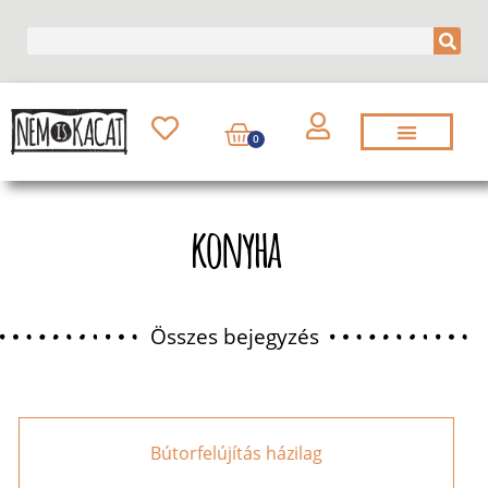
0
konyha
Összes bejegyzés
Bútorfelújítás házilag