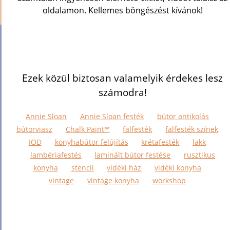
oldalamon. Kellemes böngészést kívánok!
Ezek közül biztosan valamelyik érdekes lesz
számodra!
Annie Sloan
Annie Sloan festék
bútor antikolás
bútorviasz
Chalk Paint™
falfesték
falfesték színek
IOD
konyhabútor felújítás
krétafesték
lakk
lambériafestés
laminált bútor festése
rusztikus
konyha
stencil
vidéki ház
vidéki konyha
vintage
vintage konyha
workshop