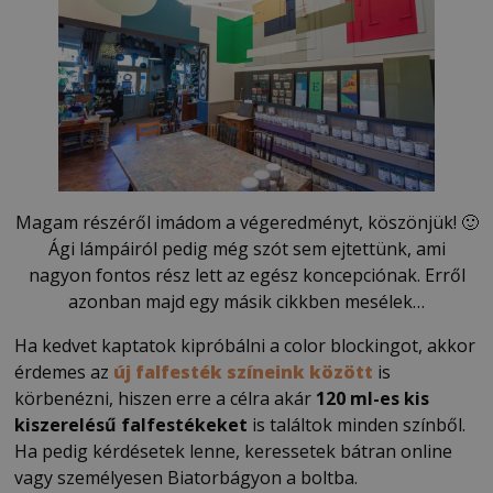
Magam részéről imádom a végeredményt, köszönjük! 🙂
Ági lámpáiról pedig még szót sem ejtettünk, ami
nagyon fontos rész lett az egész koncepciónak. Erről
azonban majd egy másik cikkben mesélek…
Ha kedvet kaptatok kipróbálni a color blockingot, akkor
érdemes az
új falfesték színeink között
is
körbenézni, hiszen erre a célra akár
120 ml-es kis
kiszerelésű falfestékeket
is találtok minden színből.
Ha pedig kérdésetek lenne, keressetek bátran online
vagy személyesen Biatorbágyon a boltba.