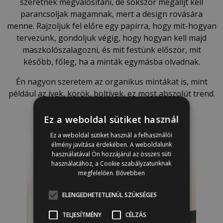
szeretnék megvalósítani, de sokszor megálljt kell
parancsoljak magamnak, mert a design rovására
menne. Rajzoljuk fel előre egy papírra, hogy mit-hogyan
tervezünk, gondoljuk végig, hogy hogyan kell majd
maszkolószalagozni, és mit festünk először, mit
később, főleg, ha a minták egymásba olvadnak.
Én nagyon szeretem az organikus mintákat is, mint
például az ívek, körök, boltívek, ez most abszolút trend.
Ez a weboldal sütiket használ
Ez a weboldal sütiket használ a felhasználói
élmény javítása érdekében. A weboldalunk
használatával Ön hozzájárul az összes süti
használatához, a Cookie szabályzatunknak
megfelelően.
Bővebben
ELENGEDHETETLENÜL SZÜKSÉGES
TELJESÍTMÉNY
CÉLZÁS