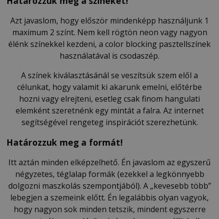
Határozzuk meg a színeket!
Azt javaslom, hogy először mindenképp használjunk 1
maximum 2 színt. Nem kell rögtön neon vagy nagyon
élénk színekkel kezdeni, a color blocking pasztellszínek
használatával is csodaszép.
A színek kiválasztásánál se veszítsük szem elől a
célunkat, hogy valamit ki akarunk emelni, előtérbe
hozni vagy elrejteni, esetleg csak finom hangulati
elemként szeretnénk egy mintát a falra. Az internet
segítségével rengeteg inspirációt szerezhetünk.
Határozzuk meg a formát!
Itt aztán minden elképzelhető. Én javaslom az egyszerű
négyzetes, téglalap formák (ezekkel a legkönnyebb
dolgozni maszkolás szempontjából). A „kevesebb több”
lebegjen a szemeink előtt. Én legalábbis olyan vagyok,
hogy nagyon sok minden tetszik, mindent egyszerre