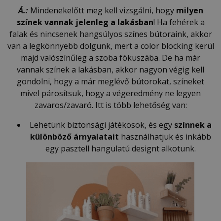
Á.:
Mindenekelőtt meg kell vizsgálni, hogy
milyen
színek vannak jelenleg a lakásban
! Ha fehérek a
falak és nincsenek hangsúlyos színes bútoraink, akkor
van a legkönnyebb dolgunk, mert a color blocking kerül
majd valószínűleg a szoba fókuszába. De ha már
vannak színek a lakásban, akkor nagyon végig kell
gondolni, hogy a már meglévő bútorokat, színeket
mivel párosítsuk, hogy a végeredmény ne legyen
zavaros/zavaró. Itt is több lehetőség van:
Lehetünk biztonsági játékosok, és egy
színnek a
különböző árnyalatait
használhatjuk és inkább
egy pasztell hangulatú designt alkotunk.