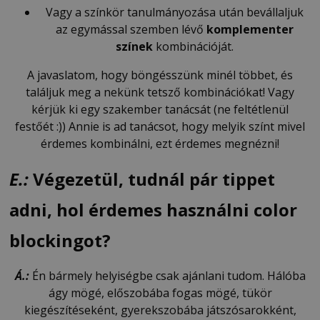
Vagy a színkör tanulmányozása után bevállaljuk
az egymással szemben lévő
komplementer
színek
kombinációját.
A javaslatom, hogy böngésszünk minél többet, és
találjuk meg a nekünk tetsző kombinációkat! Vagy
kérjük ki egy szakember tanácsát (ne feltétlenül
festőét :)) Annie is ad tanácsot, hogy melyik színt mivel
érdemes kombinálni, ezt érdemes megnézni!
E.:
Végezetül, tudnál pár tippet
adni, hol érdemes használni color
blockingot?
Á.:
Én bármely helyiségbe csak ajánlani tudom. Hálóba
ágy mögé, előszobába fogas mögé, tükör
kiegészítéseként, gyerekszobába játszósarokként,