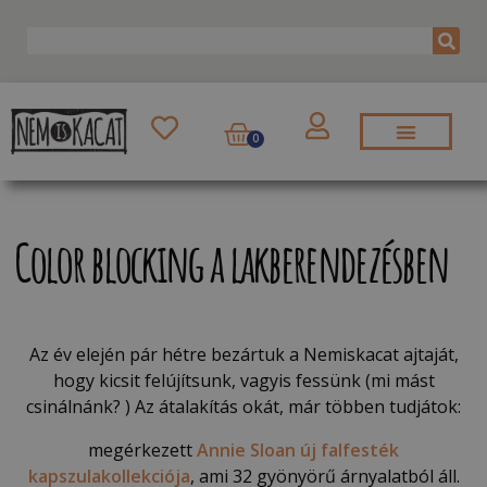
0
Color blocking a lakberendezésben
Az év elején pár hétre bezártuk a Nemiskacat ajtaját,
hogy kicsit felújítsunk, vagyis fessünk (mi mást
csinálnánk? ) Az átalakítás okát, már többen tudjátok:
megérkezett
Annie Sloan új falfesték
kapszulakollekciója
, ami 32 gyönyörű árnyalatból áll.