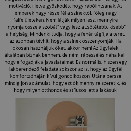
motiváció, illetve győzködés, hogy rábólintsanak. Az
emberek nagy része fél a színektől, főleg nagy
falfelületeken. Nem látják milyen lesz, mennyire
„nyomja össze a szobát” vagy lesz a „sötétebb, kisebb”
a helyiség. Mindenki tudja, hogy a fehér tágítja a teret,
az azonban tévhit, hogy a színek összenyomják. Ha
okosan használjuk őket, akkor nem! Az ügyfelek
általában bíznak bennem, de némi rábeszélés néha kell,
hogy elfogadják a javaslataimat. Ez normális, hiszen egy
lakberendező feladata sokszor az is, hogy az ügyfél
komfortzónáján kívül gondolkozzon. Utána persze
mindig jön az ámulat, hogy ezt ők mennyire szeretik, és
hogy milyen otthonos és stílusos lett a lakásuk.