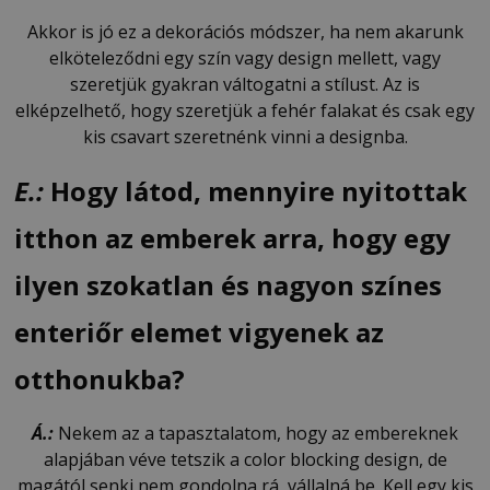
Akkor is jó ez a dekorációs módszer, ha nem akarunk
elköteleződni egy szín vagy design mellett, vagy
szeretjük gyakran váltogatni a stílust. Az is
elképzelhető, hogy szeretjük a fehér falakat és csak egy
kis csavart szeretnénk vinni a designba.
E.:
Hogy látod, mennyire nyitottak
itthon az emberek arra, hogy egy
ilyen szokatlan és nagyon színes
enteriőr elemet vigyenek az
otthonukba?
Á.:
Nekem az a tapasztalatom, hogy az embereknek
alapjában véve tetszik a color blocking design, de
magától senki nem gondolna rá, vállalná be. Kell egy kis