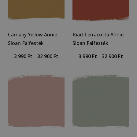
Carnaby Yellow Annie
Riad Terracotta Annie
Sloan Falfesték
Sloan Falfesték
3 990
Ft
32 900
Ft
3 990
Ft
32 900
Ft
–
–