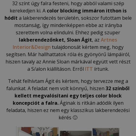
32 színt úgy falra festeni, hogy abból valami szép
kerekedjen ki. A
color blocking immáron itthon is
hódít
a lakberendezés területén, sokszor futottam bele
mostanság, így mindenképpen ebbe az irányba
szerettem volna elindulni. Ehhez pedig szuper
lakberendezőnket, Sloan Ágit
, az
Artnes
Interior&Design
tulajdonosát kértem meg, hogy
segítsen. Már hallhattatok róla és gyönyörű lámpáiról,
hiszen tavaly az Annie Sloan márkával együtt vett részt
a S/alon kiállításon. Erről
ITT
írtunk.
Tehát felhívtam Ágit és kértem, hogy tervezze meg a
falunkat. A feladat nem volt könnyű, hiszen
32 színből
kellett megvalósítani egy teljes color block
koncepciót a falra.
Áginak is ritkán adódik ilyen
feladata, hiszen ez nem egy klasszikus lakberendezési
kérés 🙂