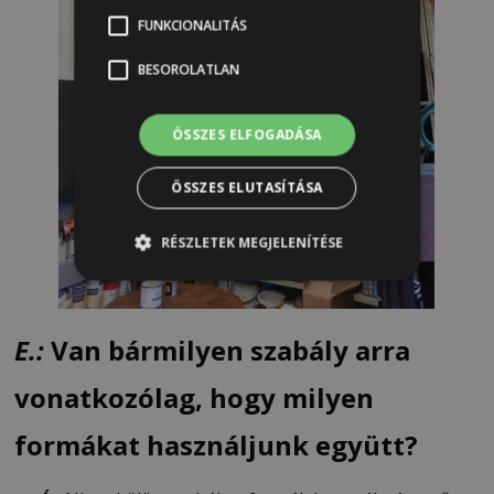
FUNKCIONALITÁS
BESOROLATLAN
ÖSSZES ELFOGADÁSA
ÖSSZES ELUTASÍTÁSA
RÉSZLETEK MEGJELENÍTÉSE
E.:
Van bármilyen szabály arra
vonatkozólag, hogy milyen
formákat használjunk együtt?