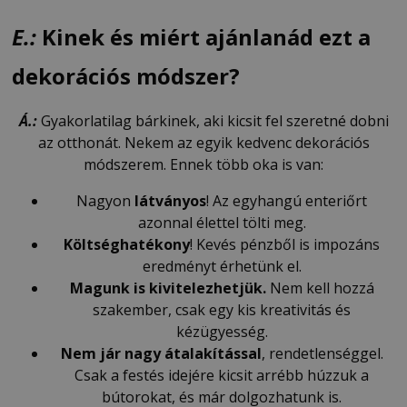
E.:
Kinek és miért ajánlanád ezt a
dekorációs módszer?
Á.:
Gyakorlatilag bárkinek, aki kicsit fel szeretné dobni
az otthonát. Nekem az egyik kedvenc dekorációs
módszerem. Ennek több oka is van:
Nagyon
látványos
! Az egyhangú enteriőrt
azonnal élettel tölti meg.
Költséghatékony
! Kevés pénzből is impozáns
eredményt érhetünk el.
Magunk is kivitelezhetjük.
Nem kell hozzá
szakember, csak egy kis kreativitás és
kézügyesség.
Nem jár nagy átalakítással
, rendetlenséggel.
Csak a festés idejére kicsit arrébb húzzuk a
bútorokat, és már dolgozhatunk is.