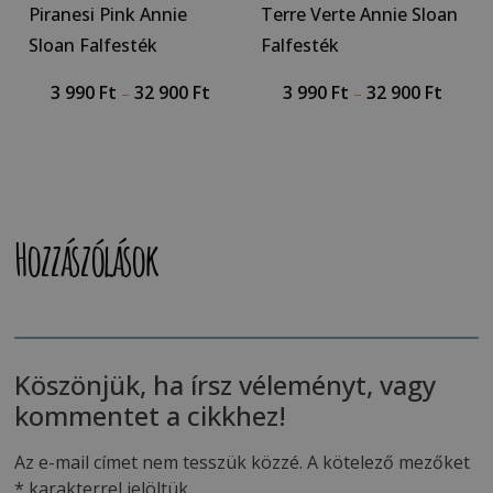
Piranesi Pink Annie
Terre Verte Annie Sloan
Sloan Falfesték
Falfesték
3 990
Ft
32 900
Ft
3 990
Ft
32 900
Ft
–
–
Hozzászólások
Köszönjük, ha írsz véleményt, vagy
kommentet a cikkhez!
Az e-mail címet nem tesszük közzé.
A kötelező mezőket
*
karakterrel jelöltük