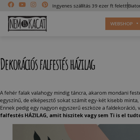
Ingyenes szállítás 39 ezer ft felett!
Biato
WEBSHOP
Dekorációs falfestés házilag
A fehér falak valahogy mindig táncra, akarom mondani festés
egyszínű, de elképesztő sokat számít egy-két kisebb minta,
Ennek pedig egy nagyon egyszerű eszköze a faldekoráció, 
falfestés HÁZILAG
, amit hiszitek vagy sem Ti is el tudt