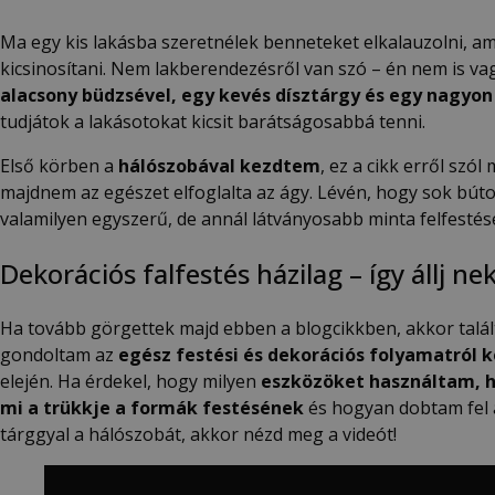
Ma egy kis lakásba szeretnélek benneteket elkalauzolni, a
kicsinosítani. Nem lakberendezésről van szó – én nem is v
alacsony büdzsével, egy kevés dísztárgy és egy nagyon
tudjátok a lakásotokat kicsit barátságosabbá tenni.
Első körben a
hálószobával kezdtem
, ez a cikk erről szól
majdnem az egészet elfoglalta az ágy. Lévén, hogy sok búto
valamilyen egyszerű, de annál látványosabb minta felfestés
Dekorációs falfestés házilag – így állj nek
Ha tovább görgettek majd ebben a blogcikkben, akkor talált
gondoltam az
egész festési és dekorációs folyamatról k
elején. Ha érdekel, hogy milyen
eszközöket használtam, h
mi a trükkje a formák festésének
és hogyan dobtam fel 
tárggyal a hálószobát, akkor nézd meg a videót!