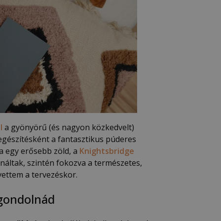
l
a gyönyörű (és nagyon közkedvelt)
egészítésként a fantasztikus púderes
a egy erősebb zöld, a
Knightsbridge
ináltak, szintén fokozva a természetes,
ettem a tervezéskor.
 gondolnád