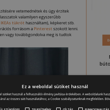
észítésére vetemednétek és úgy érzitek
álasszatok valamilyen egyszerűbb
.
IKEAs tükröt
használtam), képkeret stb.
pirációs forrásom a
Pinterest
szokott lenni.
yben vagy továbbgondolva meg is tudtok
B
búto
Segí
Ez a weboldal sütiket használ
felü
l sütiket használ a felhasználói élmény javítása érdekében. A weboldalunk has
árul az összes süti használatához, a Cookie szabályzatunknak megfelelően.
Bő
ÜL SZÜKSÉGES
TELJESÍTMÉNY
CÉLZÁS
FUNKCIONALITÁS