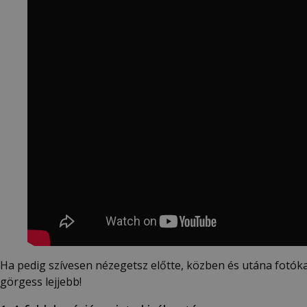
Ha pedig szívesen nézegetsz előtte, közben és utána fotók
görgess lejjebb!