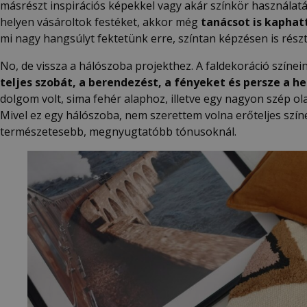
másrészt inspirációs képekkel vagy akár színkör használatáva
helyen vásároltok festéket, akkor még
tanácsot is kapha
mi nagy hangsúlyt fektetünk erre, színtan képzésen is részt
No, de vissza a hálószoba projekthez. A faldekoráció színe
teljes szobát, a berendezést, a fényeket és persze a he
dolgom volt, sima fehér alaphoz, illetve egy nagyon szép o
Mivel ez egy hálószoba, nem szerettem volna erőteljes szín
természetesebb, megnyugtatóbb tónusoknál.