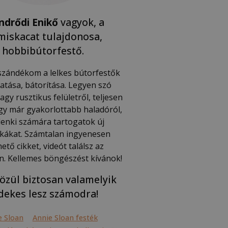
ndrődi Enikő
vagyok, a
iskacat tulajdonosa,
hobbibútorfestő.
 szándékom a lelkes bútorfestők
tása, bátorítása. Legyen szó
gy rusztikus felületről, teljesen
gy már gyakorlottabb haladóról,
enki számára tartogatok új
ikákat. Számtalan ingyenesen
hető cikket, videót találsz az
n. Kellemes böngészést kívánok!
özül biztosan valamelyik
dekes lesz számodra!
e Sloan
Annie Sloan festék