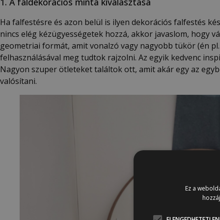
1. A faldekorációs minta kiválasztása
Ha falfestésre és azon belül is ilyen dekorációs falfestés k
nincs elég kézügyességetek hozzá, akkor javaslom, hogy v
geometriai formát, amit vonalzó vagy nagyobb tükör (én pl
felhasználásával meg tudtok rajzolni. Az egyik kedvenc ins
Nagyon szuper ötleteket találtok ott, amit akár egy az eg
valósítani.
Ez a webolda
hozzáj
ELENGEDHETETLEN