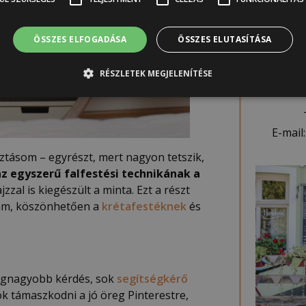
ÖSSZES ELFOGADÁSA
ÖSSZES ELUTASÍTÁSA
2051
H
RÉSZLETEK MEGJELENÍTÉSE
E-mail:
ztásom – egyrészt, mert nagyon tetszik,
z egyszerű falfestési technikának a
zal is kiegészült a minta. Ezt a részt
zám, köszönhetően a
krétafestéknek
és
 legnagyobb kérdés, sok
segítségkérő
k támaszkodni a jó öreg Pinterestre,