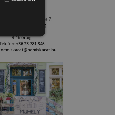
Nemiskacat boltja
 Biatorbágy, Csillag utca 7.
étfő, péntek: 9-18 óráig
Kedd, szerda, csütörtök:
9-16 óráig
Telefon:
+36 23 781 345
nemiskacat@nemiskacat.hu