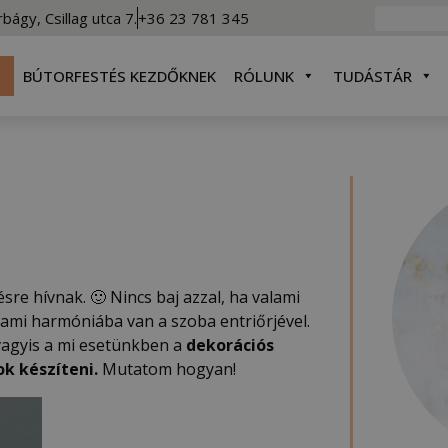
rbágy, Csillag utca 7.
+36 23 781 345
BÚTORFESTÉS KEZDŐKNEK
RÓLUNK
TUDÁSTÁR
re hívnak. 🙂 Nincs baj azzal, ha valami
 ami harmóniába van a szoba entriőrjével.
vagyis a mi esetünkben a
dekorációs
ok készíteni.
Mutatom hogyan!