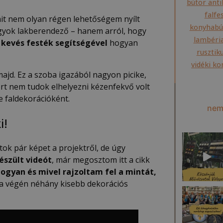
bútor anti
falfe
mit nem olyan régen lehetőségem nyílt
konyhabút
agyok lakberendező – hanem arról, hogy
lambéria
 kevés festék segítségével
hogyan
rusztik
vidéki k
 majd. Ez a szoba igazából nagyon picike,
rt nem tudok elhelyezni kézenfekvő volt
e faldekorációként.
nem
i!
ok pár képet a projektről, de úgy
észült videót
, már megosztom itt a cikk
ogyan és mivel rajzoltam fel a mintát,
a végén néhány kisebb dekorációs