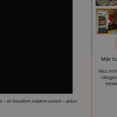
Már tu
Nézz kör
válogas
minde
at – én bevallom imádom ezeket – akkor