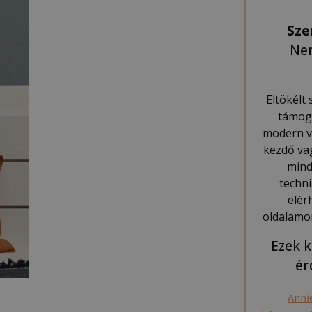
Sze
Nem
Eltökélt
támoga
modern va
kezdő va
mind
techn
elér
oldalamo
Ezek k
ér
Anni