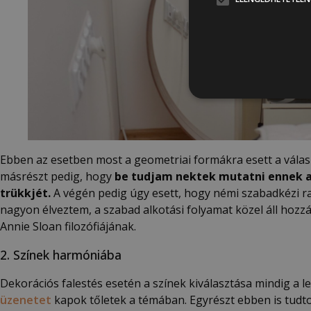
Ebben az esetben most a geometriai formákra esett a válas
másrészt pedig, hogy
be tudjam nektek mutatni ennek a
trükkjét.
A végén pedig úgy esett, hogy némi szabadkézi rajz
nagyon élveztem, a szabad alkotási folyamat közel áll hoz
Annie Sloan filozófiájának.
2. Színek harmóniába
Dekorációs falestés esetén a színek kiválasztása mindig a
üzenetet
kapok tőletek a témában. Egyrészt ebben is tudto