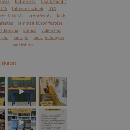
kolás
bútorviasz
Chalk Paint™
sték
falfesték színek
IOD
or felújítás
krétafesték
lakk
festés
laminált bútor festése
us konyha
stencil
vidéki ház
onyha
vintage
vintage konyha
workshop
iskacat