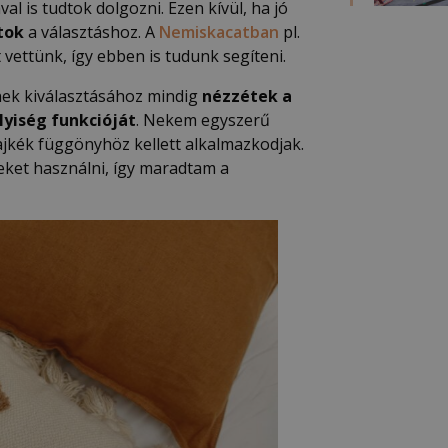
l is tudtok dolgozni. Ezen kívül, ha jó
ttok
a választáshoz. A
Nemiskacatban
pl.
 vettünk, így ebben is tudunk segíteni.
inek kiválasztásához mindig
nézzétek a
lyiség funkcióját
. Nekem egyszerű
lajkék függönyhöz kellett alkalmazkodjak.
eket használni, így maradtam a