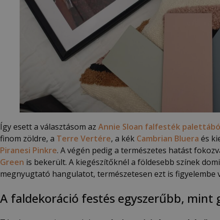
Így esett a választásom az
Annie Sloan falfesték palettábó
finom zöldre, a
Terre Vertére
, a kék
Cambrian Bluera
és ki
Piranesi Pinkre
. A végén pedig a természetes hatást fokozv
Green
is bekerült. A kiegészítőknél a földesebb színek dom
megnyugtató hangulatot, természetesen ezt is figyelembe v
A faldekoráció festés egyszerűbb, mint