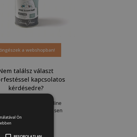
öngészek a webshopban!
Nem találsz választ
rfestéssel kapcsolatos
kérdésedre?
tünk! Keress minket online
leteinken vagy személyesen
boltunkban!
ználatával Ön
vebben
BESOROLATLAN