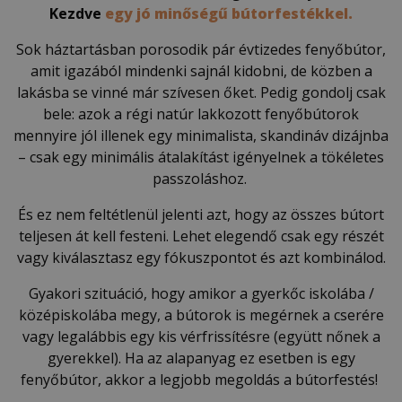
Kezdve
egy jó minőségű bútorfestékkel.
Sok háztartásban porosodik pár évtizedes fenyőbútor,
amit igazából mindenki sajnál kidobni, de közben a
lakásba se vinné már szívesen őket. Pedig gondolj csak
bele: azok a régi natúr lakkozott fenyőbútorok
mennyire jól illenek egy minimalista, skandináv dizájnba
– csak egy minimális átalakítást igényelnek a tökéletes
passzoláshoz.
És ez nem feltétlenül jelenti azt, hogy az összes bútort
teljesen át kell festeni. Lehet elegendő csak egy részét
vagy kiválasztasz egy fókuszpontot és azt kombinálod.
Gyakori szituáció, hogy amikor a gyerkőc iskolába /
középiskolába megy, a bútorok is megérnek a cserére
vagy legalábbis egy kis vérfrissítésre (együtt nőnek a
gyerekkel). Ha az alapanyag ez esetben is egy
fenyőbútor, akkor a legjobb megoldás a bútorfestés!