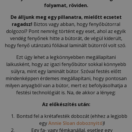
folyamat, röviden.
De álljunk meg egy pillanatra, mielőtt ecsetet
ragadsz!
Biztos vagy abban, hogy fenyőbútorral
dolgozol? Pont nemrég történt egy eset, ahol az egyik
vendég fenyőnek hitte a bútorát, de végül kiderült,
hogy fenyő utánzatú fóliával laminált bútorról volt szó.
Ezt úgy lehet a legkönnyebben megállapítani
laikusként, hogy az igazi fenyőbútor sokkal könnyebb
súlyra, mint egy laminált bútor. Szóval festés előtt
mindenképpen érdemes megállapítani, hogy pontosan
milyen anyagból van a bútor, mert ez befolyásolhatja a
festési technológiát is. Na, de akkor a lényeg:
Az előkészítés után:
Bontsd fel a krétafesték dobozát (ehhez a legjobb
egy
Annie Sloan doboznyitó
)!
Egy fa- vagy fémkanállal, esetleg egy