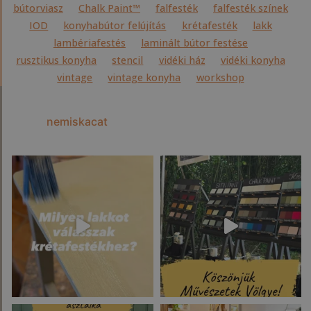
bútorviasz
Chalk Paint™
falfesték
falfesték színek
IOD
konyhabútor felújítás
krétafesték
lakk
lambériafestés
laminált bútor festése
rusztikus konyha
stencil
vidéki ház
vidéki konyha
vintage
vintage konyha
workshop
nemiskacat