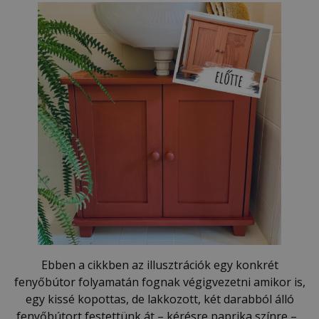
Ebben a cikkben az illusztrációk egy konkrét
fenyőbútor folyamatán fognak végigvezetni amikor is,
egy kissé kopottas, de lakkozott, két darabból álló
fenyőbútort festettünk át – kérésre paprika színre – ,