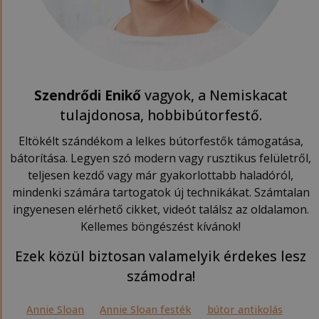
Szendrődi Enikő
vagyok, a Nemiskacat
tulajdonosa, hobbibútorfestő.
Eltökélt szándékom a lelkes bútorfestők támogatása,
bátorítása. Legyen szó modern vagy rusztikus felületről,
teljesen kezdő vagy már gyakorlottabb haladóról,
mindenki számára tartogatok új technikákat. Számtalan
ingyenesen elérhető cikket, videót találsz az oldalamon.
Kellemes böngészést kívánok!
Ezek közül biztosan valamelyik érdekes lesz
számodra!
Annie Sloan
Annie Sloan festék
bútor antikolás