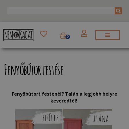
0
Fenyőbútor festése
Fenyőbútort festenél? Talán a legjobb helyre
keveredtél!