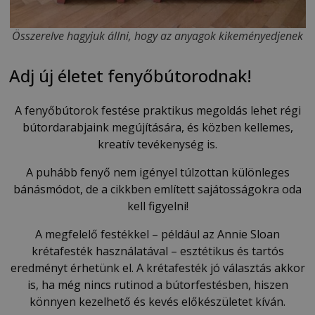
Összerelve hagyjuk állni, hogy az anyagok kikeményedjenek
Adj új életet fenyőbútorodnak!
A fenyőbútorok festése praktikus megoldás lehet régi
bútordarabjaink megújítására, és közben kellemes,
kreatív tevékenység is.
A puhább fenyő nem igényel túlzottan különleges
bánásmódot, de a cikkben említett sajátosságokra oda
kell figyelni!
A megfelelő festékkel – például az Annie Sloan
krétafesték használatával – esztétikus és tartós
eredményt érhetünk el. A krétafesték jó választás akkor
is, ha még nincs rutinod a bútorfestésben, hiszen
könnyen kezelhető és kevés előkészületet kíván.