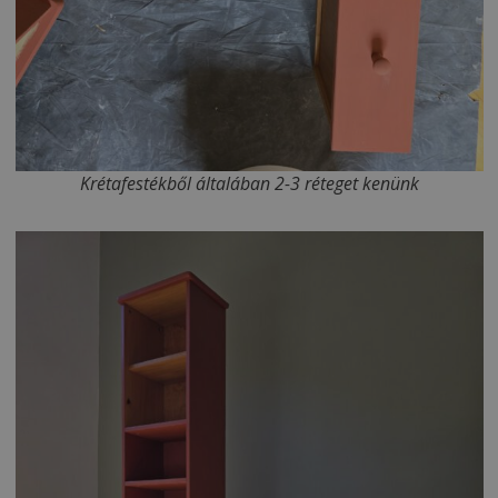
Krétafestékből általában 2-3 réteget kenünk