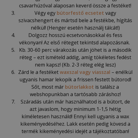
csavarhúzóval alaposan keverd össze a festéket!
Végy egy
bútorfestő ecsetet
vagy
szivacshengert és mártsd bele a festékbe, hígítás
nélkül! (Henger esetén használj tálcát!)
Dolgozz hosszú ecsetvonásokkal és fess
vékonyan! Az első réteget tekintsd alapozásnak.
Kb. 30-60 perc várakozás után jöhet is a második
réteg – ezt ismételd addig, amíg tökéletes fedést
nem kapsz! (Kb. 2-3 réteg elég lesz)
Zárd le a festéket
waxszal vagy viasszal
– enélkül
ugyanis hamar lekopik a frissen festett bútorod!
Sőt, most már
bútorlakkot
is találsz a
webshopunkban a tartósabb záráshoz!
Száradás után már használhatod is a bútort, de
azt javaslom, hogy minimum 1-1,5 hétig
kíméletesen használd! Ennyi kell ugyanis a wax
kikeményedéséhez. Lakk esetén pedig kövesd a
termék kikeményedési idejét a tájékoztatóban!