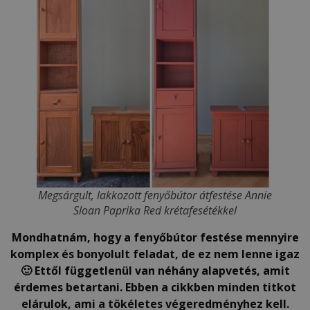
Megsárgult, lakkozott fenyőbútor átfestése Annie
Sloan Paprika Red krétafesétékkel
Mondhatnám, hogy a fenyőbútor festése mennyire
komplex és bonyolult feladat, de ez nem lenne igaz
🙂 Ettől függetlenül van néhány alapvetés, amit
érdemes betartani. Ebben a cikkben minden titkot
elárulok, ami a tökéletes végeredményhez kell.