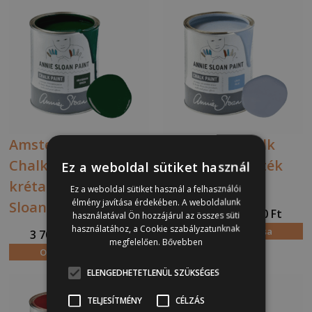
Amsterdam Green
Louis Blue Chalk
Chalk Paint
Paint krétafesték
Ez a weboldal sütiket használ
krétafesték Annie
Annie Sloan
Ez a weboldal sütiket használ a felhasználói
élmény javítása érdekében. A weboldalunk
Sloan
3 700
Ft
13 900
Ft
–
használatával Ön hozzájárul az összes süti
használatához, a Cookie szabályzatunknak
Opciók választása
3 700
Ft
13 900
Ft
–
megfelelően.
Bővebben
Opciók választása
ELENGEDHETETLENÜL SZÜKSÉGES
TELJESÍTMÉNY
CÉLZÁS