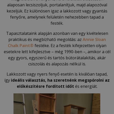
alaposan lecsiszoljuk, portalanítjuk, majd alapozóval
kezeljük. Ez különösen igaz a lakkozott vagy gyantás
fenyőre, amelynek felületén nehezebben tapad a
festék.
Tapasztalataink alapján azonban van egy kivételesen
praktikus és megbízható megoldás: az
Annie Sloan
Chalk Paint®
festéke. Ez a festék kifejezetten olyan
esetekre lett kifejlesztve – még 1990-ben –, amikor a cél
egy gyors, egyszerű és tartós bútorátalakítás, akár
csiszolás és alapozás nélkül is.
Lakkozott vagy nyers fenyő esetén is kiválóan tapad,
így
ideális választás, ha szeretnénk megspórolni az
előkészítésre fordított időt
és energiát.