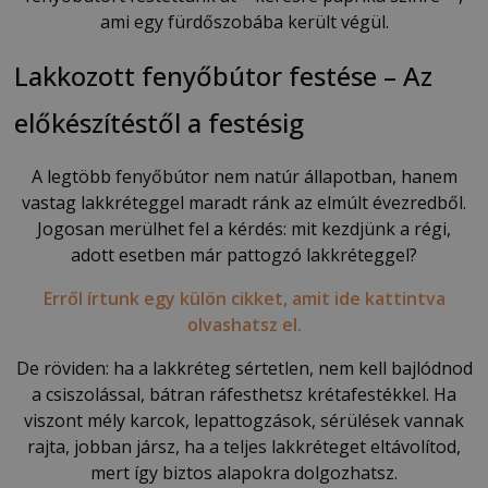
ami egy fürdőszobába került végül.
Lakkozott fenyőbútor festése – Az
előkészítéstől a festésig
A legtöbb fenyőbútor nem natúr állapotban, hanem
vastag lakkréteggel maradt ránk az elmúlt évezredből.
Jogosan merülhet fel a kérdés: mit kezdjünk a régi,
adott esetben már pattogzó lakkréteggel?
Erről írtunk egy külön cikket, amit ide kattintva
olvashatsz el.
De röviden: ha a lakkréteg sértetlen, nem kell bajlódnod
a csiszolással, bátran ráfesthetsz krétafestékkel. Ha
viszont mély karcok, lepattogzások, sérülések vannak
rajta, jobban jársz, ha a teljes lakkréteget eltávolítod,
mert így biztos alapokra dolgozhatsz.