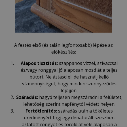
A festés első (és talán legfontosabb) lépése az
előkészítés:
Alapos tisztítás:
szappanos vízzel, szivaccsal
és/vagy ronggyal jó alaposan mosd át a teljes
bútort. Ne áztasd el, de használj kellő
vízmennyiséget, hogy minden szennyeződés
lejöjjön.
Száradás:
hagyd teljesen megszáradni a felületet,
lehetőség szerint napfénytől védett helyen.
Fertőtlenítés:
száradás után a tökéletes
eredményért fogj egy denaturált szeszben
áztatott rongyot és töröld át vele alaposan a