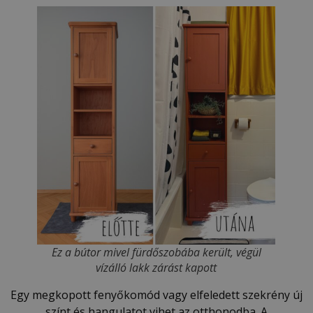
Ez a bútor mivel fürdőszobába került, végül
vízálló lakk zárást kapott
Egy megkopott fenyőkomód vagy elfeledett szekrény új
színt és hangulatot vihet az otthonodba. A