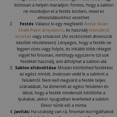
biztosan a helyén maradjon. Fontos, hogy a sablon
ne mozduljon el a festés közben, mivel ez
elmosódásokhoz vezethet.
Festés
: Válassz ki egy megfelelő
Annie Sloan
Chalk Paint árnyalatot
, és használj
stencilező
ecsetet
vagy szivacsot. (Az eszközöket átvesszük
később részletesen). Lényeges, hogy a festék ne
legyen vizes vagy folyós, és inkább több réteget
vigyél fel finoman, minthogy egyszerre túl sok
festéket használj, ami átfolyhat a sablon alá.
Sablon eltávolítása
: Miután kitöltötted festékkel
az egész mintát, óvatosan vedd le a sablont a
felületről. Nem kell megvárd a festék teljes
száradását, ha átmentél az egész felületen és
látod, hogy a festék mindenütt kitöltötte a
lyukakat, akkor nyugodtan leveheted a sablon.
Ekkor tűnik elő a minta.
Javítás:
Ha szükség van rá, finoman korrigálhatod