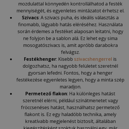
mozdulattal könnyedén kontrollálhatod a festék
mennyiségét, és egyenletes mintázatot érhetsz el.
Szivacs
: A szivacs puha, és ideális választás a
finomabb, lágyabb hatás eléréséhez. Használata
során érdemes a festéket alaposan leitatni, hogy
ne folyjon be a sablon alá. Ez lehet egy sima
mosogatószivacs is, amit apróbb darabokra
felvágsz.
Festékhenger
: Kisebb
szivacshengerrel
is
dolgozhatsz, ha nagyobb felületet szeretnél
gyorsan lefedni. Fontos, hogy a henger
festékezése egyenletes legyen, hogy a minta szép
maradjon.
Permetező flakon
: Ha különleges hatást
szeretnél elérni, például színátmenetet vagy
fröccsenéses hatást, használhatsz permetező
flakont is. Ez egy haladóbb technika, amely
kreatívabb megjelenést biztosít, általában
kiegészítésként szoktuk használni egy, már