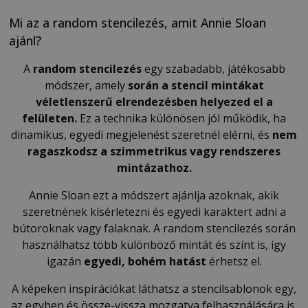
Mi az a random stencilezés, amit Annie Sloan
ajánl?
A
random stencilezés
egy szabadabb, játékosabb
módszer, amely
során a stencil mintákat
véletlenszerű elrendezésben helyezed el a
felületen.
Ez a technika különösen jól működik, ha
dinamikus, egyedi megjelenést szeretnél elérni, és
nem
ragaszkodsz a szimmetrikus vagy rendszeres
mintázathoz.
Annie Sloan ezt a módszert ajánlja azoknak, akik
szeretnének kísérletezni és egyedi karaktert adni a
bútoroknak vagy falaknak. A random stencilezés során
használhatsz több különböző mintát és színt is, így
igazán
egyedi, bohém hatást
érhetsz el.
A képeken inspirációkat láthatsz a stencilsablonok egy,
az egyben és össze-vissza mozgatva felhasználására is.