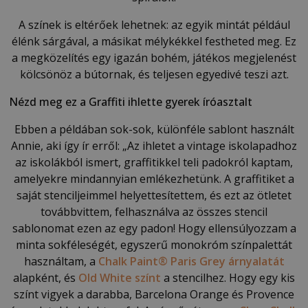
A színek is eltérőek lehetnek: az egyik mintát például
élénk sárgával, a másikat mélykékkel festheted meg. Ez
a megközelítés egy igazán bohém, játékos megjelenést
kölcsönöz a bútornak, és teljesen egyedivé teszi azt.
Nézd meg ez a Graffiti ihlette gyerek íróasztalt
Ebben a példában sok-sok, különféle sablont használt
Annie, aki így ír erről: „Az ihletet a vintage iskolapadhoz
az iskolákból ismert, graffitikkel teli padokról kaptam,
amelyekre mindannyian emlékezhetünk. A graffitiket a
saját stenciljeimmel helyettesítettem, és ezt az ötletet
továbbvittem, felhasználva az összes stencil
sablonomat ezen az egy padon! Hogy ellensúlyozzam a
minta sokféleségét, egyszerű monokróm színpalettát
használtam, a
Chalk Paint® Paris Grey árnyalatát
alapként, és
Old White színt
a stencilhez. Hogy egy kis
színt vigyek a darabba, Barcelona Orange és Provence