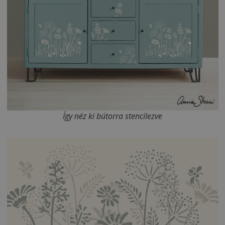
Így néz ki bútorra stencilezve