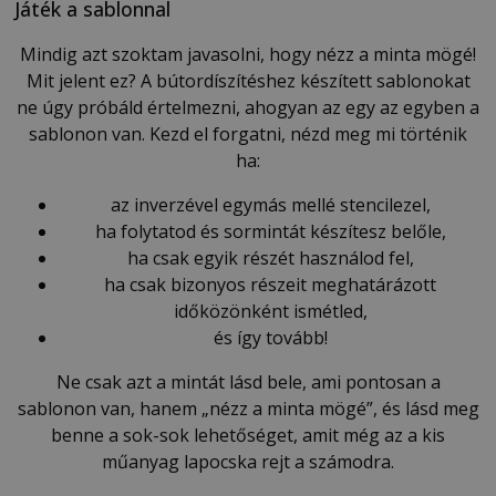
Játék a sablonnal
Mindig azt szoktam javasolni, hogy nézz a minta mögé!
Mit jelent ez? A bútordíszítéshez készített sablonokat
ne úgy próbáld értelmezni, ahogyan az egy az egyben a
sablonon van. Kezd el forgatni, nézd meg mi történik
ha:
az inverzével egymás mellé stencilezel,
ha folytatod és sormintát készítesz belőle,
ha csak egyik részét használod fel,
ha csak bizonyos részeit meghatárázott
időközönként ismétled,
és így tovább!
Ne csak azt a mintát lásd bele, ami pontosan a
sablonon van, hanem „nézz a minta mögé”, és lásd meg
benne a sok-sok lehetőséget, amit még az a kis
műanyag lapocska rejt a számodra.