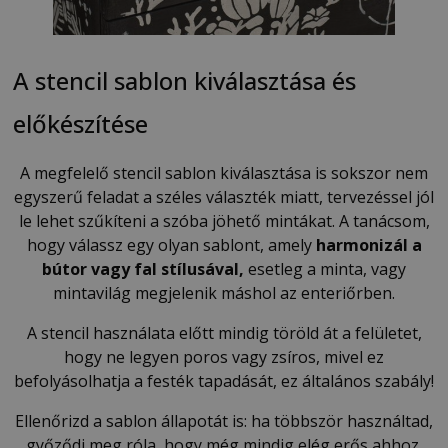
A stencil sablon kiválasztása és
előkészítése
A megfelelő stencil sablon kiválasztása is sokszor nem
egyszerű feladat a széles választék miatt, tervezéssel jól
le lehet szűkíteni a szóba jöhető mintákat. A tanácsom,
hogy válassz egy olyan sablont, amely
harmonizál a
bútor vagy fal stílusával,
esetleg a minta, vagy
mintavilág megjelenik máshol az enteriőrben.
A stencil használata előtt mindig töröld át a felületet,
hogy ne legyen poros vagy zsíros, mivel ez
befolyásolhatja a festék tapadását, ez általános szabály!
Ellenőrizd a sablon állapotát is: ha többször használtad,
győződj meg róla, hogy még mindig elég erős ahhoz,