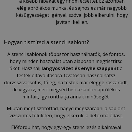
a kisebb hibákat egy finom ecsettel. Ez azonban
elég aprólékos munka, és sajnos ez már nagyobb
kézügyességet igényel, szóval jobb elkerülni, hogy
javítani kelljen.
Hogyan tisztítsd a stencil sablont?
A stencil sablonok többször használhatók, de fontos,
hogy minden használat után alaposan megtisztítsd
őket. Használj
langyos vizet és enyhe szappant
a
festék eltávolítására. Óvatosan használhatsz
dörzsszivacsot is, főleg, ha festék már eléggé rászáradt,
de vigyázz, mert megsértheti a sablon aprólékos
mintáit, így ronthatja annak minőségét.
Miután megtisztítottad, hagyd megszáradni a sablont
vízszintes felületen, hogy elkerüld a deformálódást.
Előfordulhat, hogy egy-egy stencilezés alkalmával