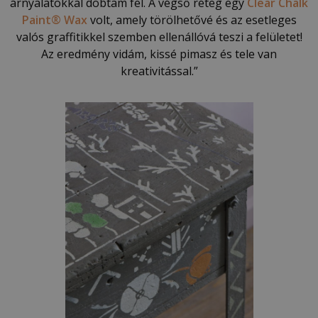
árnyalatokkal dobtam fel. A végső réteg egy
Clear Chalk
Paint® Wax
volt, amely törölhetővé és az esetleges
valós graffitikkel szemben ellenállóvá teszi a felületet!
Az eredmény vidám, kissé pimasz és tele van
kreativitással.”