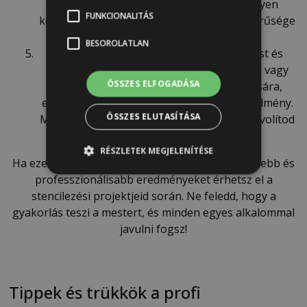
et, amely jól tapad, és kifejezetten könnyen
FUNKCIONALITÁS
kezelhető stencilezéshez a pudingszerű sűrűsége
miatt.
BESOROLATLAN
Türelmetlenség
: A stencilezés precizitást és
türelmet igényel. Ha túl gyorsan dolgozol, vagy
ÖSSZES ELFOGADÁSA
nem hagysz elég időt a rétegek száradására,
elmosódott és kevésbé szép lesz a végeredmény.
ÖSSZES ELUTASÍTÁSA
Mindig várj egy kicsit, mielőtt a stencilt eltávolítod
vagy új réteget viszel fel.
RÉSZLETEK MEGJELENÍTÉSE
Ha ezeket a gyakori hibákat elkerülöd, sokkal szebb és
professzionálisabb eredményeket érhetsz el a
stencilezési projektjeid során. Ne feledd, hogy a
gyakorlás teszi a mestert, és minden egyes alkalommal
javulni fogsz!
Tippek és trükkök a profi