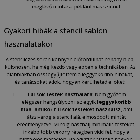
meglévő mintára, például más színnel.
Gyakori hibák a stencil sablon
használatakor
A stencilezés során könnyen előfordulhat néhány hiba,
különösen, ha még kezdő vagy ebben a technikában. Az
alábbiakban összegyűjtöttem a leggyakoribb hibákat,
és tanácsokat adok, hogyan kerülheted el őket:
Túl sok festék használata
: Nem győzöm
elégszer hangsúlyozni: az egyik
leggyakoribb
hiba, amikor túl sok festéket használsz,
ami
átszivárog a stencil alá, elmosódott mintát
eredményezve. Mindig használj minimális festéket,
inkább több vékony rétegben vidd fel, hogy a
minta éles maradjon. Ha egyszer aláfolyt nagyon-