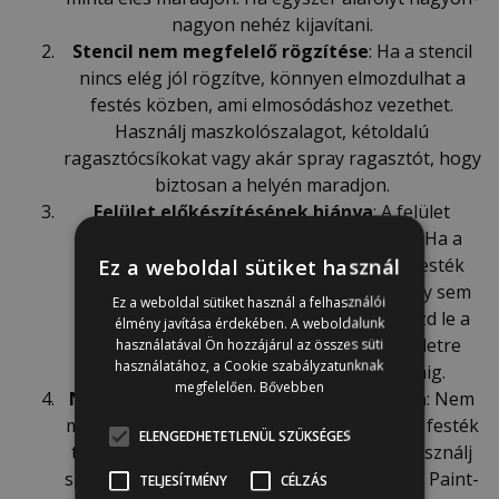
nagyon nehéz kijavítani.
Stencil nem megfelelő rögzítése
: Ha a stencil
nincs elég jól rögzítve, könnyen elmozdulhat a
festés közben, ami elmosódáshoz vezethet.
Használj maszkolószalagot, kétoldalú
ragasztócsíkokat vagy akár spray ragasztót, hogy
biztosan a helyén maradjon.
Felület előkészítésének hiánya
: A felület
előkészítése elengedhetetlen a sikerhez. Ha a
felület poros, zsíros vagy egyenetlen, a festék
Ez a weboldal sütiket használ
nem tapad megfelelően, és a végeredmény sem
Ez a weboldal sütiket használ a felhasználói
lesz szép. Mindig tisztítsd meg és ellenőrizd le a
élmény javítása érdekében. A weboldalunk
felületet a stencilezés előtt. A festett felületre
használatával Ön hozzájárul az összes süti
használatához, a Cookie szabályzatunknak
stencilezel, várj az alap teljes száradásáig.
megfelelően.
Bővebben
Nem megfelelő festéktípus használata
: Nem
minden festék alkalmas stencilezésre. Ha a festék
ELENGEDHETETLENÜL SZÜKSÉGES
túl híg, könnyen befolyhat a stencil alá. Használj
sűrűbb festéket, például Annie Sloan Chalk Paint-
TELJESÍTMÉNY
CÉLZÁS