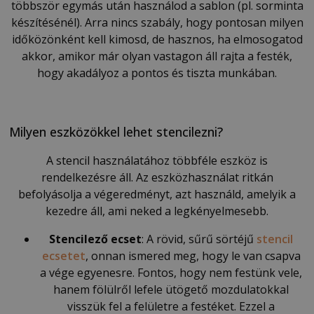
többször egymás után használod a sablon (pl. sorminta
készítésénél). Arra nincs szabály, hogy pontosan milyen
időközönként kell kimosd, de hasznos, ha elmosogatod
akkor, amikor már olyan vastagon áll rajta a festék,
hogy akadályoz a pontos és tiszta munkában.
Milyen eszközökkel lehet stencilezni?
A stencil használatához többféle eszköz is
rendelkezésre áll. Az eszközhasználat ritkán
befolyásolja a végeredményt, azt használd, amelyik a
kezedre áll, ami neked a legkényelmesebb.
Stencilező ecset
: A rövid, sűrű sörtéjű
stencil
ecsetet
, onnan ismered meg, hogy le van csapva
a vége egyenesre. Fontos, hogy nem festünk vele,
hanem fölülről lefele ütögető mozdulatokkal
visszük fel a felületre a festéket. Ezzel a