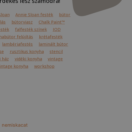
rdekes lesz számodra!
Sloan
Annie Sloan festék
bútor
lás
bútorviasz
Chalk Paint™
esték
falfesték színek
IOD
abútor felújítás
krétafesték
lambériafestés
laminált bútor
se
rusztikus konyha
stencil
i ház
vidéki konyha
vintage
intage konyha
workshop
nemiskacat