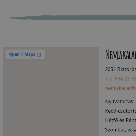
Nemiskaca
2051 Biatorbág
Tel: +36 23 7
nemiskacat@
Nyitvatartás:
Kedd-csütörtö
Hétfő és Pént
Szombat, vas