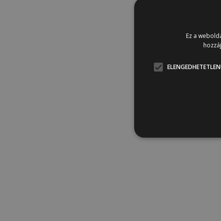
Ez a webolda
hozzáj
ELENGEDHETETLEN