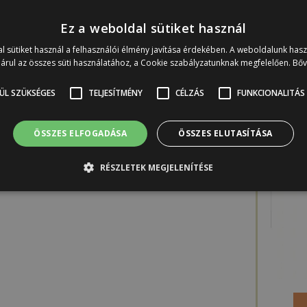
Ez a weboldal sütiket használ
Már t
l sütiket használ a felhasználói élmény javítása érdekében. A weboldalunk has
árul az összes süti használatához, a Cookie szabályzatunknak megfelelően.
Bő
ÜL SZÜKSÉGES
TELJESÍTMÉNY
CÉLZÁS
FUNKCIONALITÁS
web
k
búto
ÖSSZES ELFOGADÁSA
ÖSSZES ELUTASÍTÁSA
RÉSZLETEK MEGJELENÍTÉSE