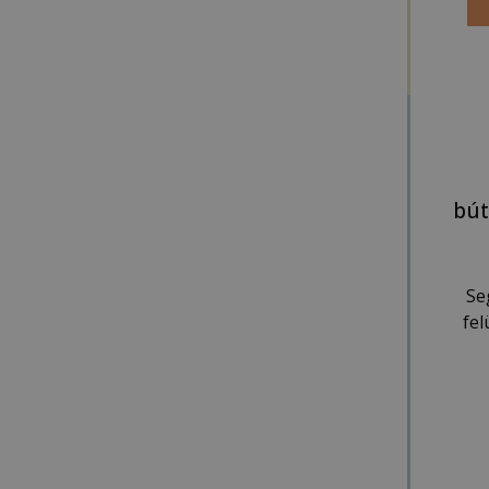
bút
Se
fe