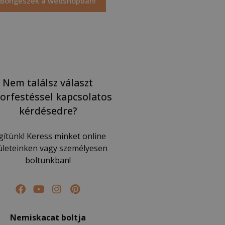
Böngészek a webshopban!
Nem találsz választ
orfestéssel kapcsolatos
kérdésedre?
gítünk! Keress minket online
lületeinken vagy személyesen
boltunkban!
Nemiskacat boltja