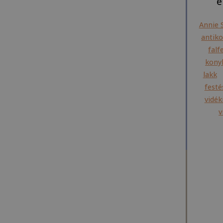
é
Annie 
antiko
falf
konyh
lakk
festé
vidék
v