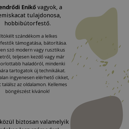
endrődi Enikő
vagyok, a
miskacat tulajdonosa,
hobbibútorfestő.
ltökélt szándékom a lelkes
festők támogatása, bátorítása.
en szó modern vagy rusztikus
letről, teljesen kezdő vagy már
orlottabb haladóról, mindenki
ára tartogatok új technikákat.
lan ingyenesen elérhető cikket,
t találsz az oldalamon. Kellemes
böngészést kívánok!
közül biztosan valamelyik