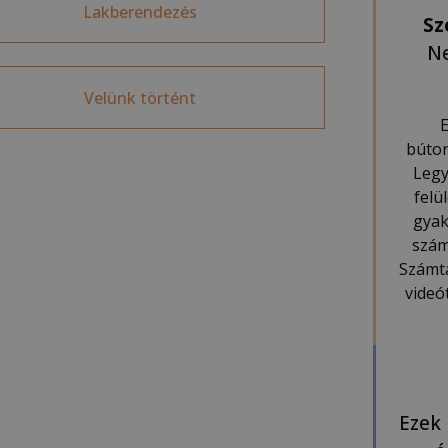
Lakberendezés
Sz
Ne
Velünk történt
E
bútor
Legy
felü
gyak
szám
Számta
videó
Ezek 