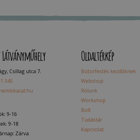
t Látványműhely
Oldaltérkép
y, Csillag utca 7.
Bútorfestés kezdőknek
81 345
Webshop
nemiskacat.hu
Rólunk
Workshop
Bolt
k: 9-16
Tudástár
ek: 9-18
Kapcsolat
árnap: Zárva