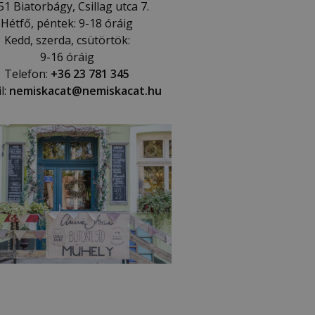
51 Biatorbágy, Csillag utca 7.
Hétfő, péntek: 9-18 óráig
Kedd, szerda, csütörtök:
9-16 óráig
Telefon:
+36 23 781 345
l:
nemiskacat@nemiskacat.hu