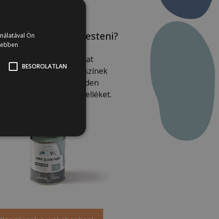
udod is mit fogsz festeni?
ználatával Ön
vebben
Nézz körbe a Nemiskacat
BESOROLATLAN
shopjában, válogass a színek
özött és szerezz be minden
rfestéshez szükséges kelléket.