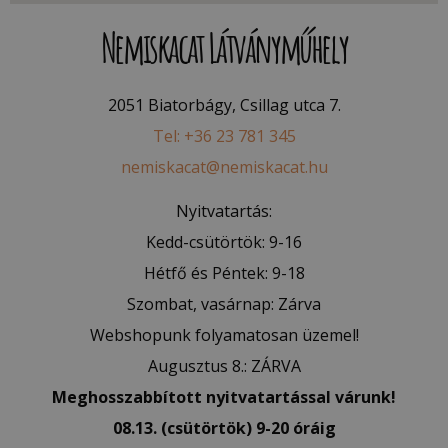
Nemiskacat Látványműhely
2051 Biatorbágy, Csillag utca 7.
Tel: +36 23 781 345
nemiskacat@nemiskacat.hu
Nyitvatartás:
Kedd-csütörtök: 9-16
Hétfő és Péntek: 9-18
Szombat, vasárnap: Zárva
Webshopunk folyamatosan üzemel!
Augusztus 8.: ZÁRVA
Meghosszabbított nyitvatartással várunk!
08.13. (csütörtök) 9-20 óráig