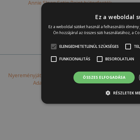
Annie Sloan Satin Paint bútorfesték
Annie Sloan falfesték
Ez a weboldal s
IOD bútordekoráció
Ez a weboldal sütiket használ a felhasználói élmén
Ön hozzájárul az összes süti használatához, a C
Online elállás
ELENGEDHETETLENÜL SZÜKSÉGES
TEL
FUNKCIONALITÁS
BESOROLATLAN
© 2026 - Nemiskacat
Nyereményjáték szabályzat
Piacutatás adatv. táj.
ÁSZF
ÖSSZES ELFOGADÁSA
Adatvédelem
Szállítási feltételek
RÉSZLETEK ME