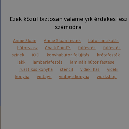
Ezek közül biztosan valamelyik érdekes lesz
számodra!
Annie Sloan
Annie Sloan festék
bútor antikolás
bútorviasz
Chalk Paint™
falfesték
falfesték
színek
IOD
konyhabútor felújítás
krétafesték
lakk
lambériafestés
laminált bútor festése
rusztikus konyha
stencil
vidéki ház
vidéki
konyha
vintage
vintage konyha
workshop