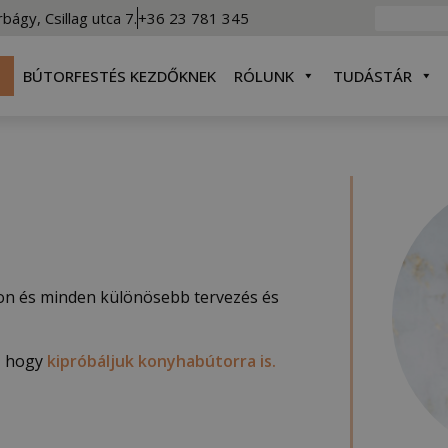
rbágy, Csillag utca 7.
+36 23 781 345
BÚTORFESTÉS KEZDŐKNEK
RÓLUNK
TUDÁSTÁR
on és minden különösebb tervezés és
t, hogy
kipróbáljuk konyhabútorra is.