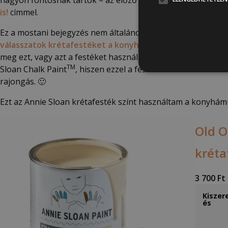
is!
címmel.
Ez a mostani bejegyzés nem általánosan a konyhabútor festé
válasszatok krétafestéket a konyhabútorra és mikor ne.
meg ezt, vagy azt a festéket használni. Nálam egyébként al
TM
Sloan Chalk Paint
, hiszen ezzel a festékkel indult
bútorfe
rajongás. 🙂
Ezt az Annie Sloan krétafesték színt használtam a konyhám
Old O
kréta
3 700
Ft
Kiszere
és