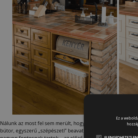
Ez a webolda
Nálunk az most fel sem merült, hogy azért legyen
átfestve 
hozzáj
bútor, egyszerű „szépészeti” beavatkozás történt. A sztorir
nagyon fontosnak tartok – az előző bejegyzésemben írtam
ELENGEDHETETLEN