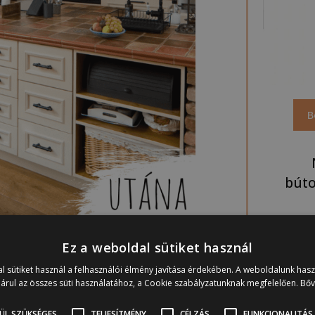
B
búto
Segí
Ez a weboldal sütiket használ
felü
l sütiket használ a felhasználói élmény javítása érdekében. A weboldalunk has
a konyha, mert felújításra szorulna
a
árul az összes süti használatához, a Cookie szabályzatunknak megfelelően.
Bő
ól és a tervezés folyamatáról – amit amúgy
:
Rusztikus konyha festése, végre nálunk
ÜL SZÜKSÉGES
TELJESÍTMÉNY
CÉLZÁS
FUNKCIONALITÁS