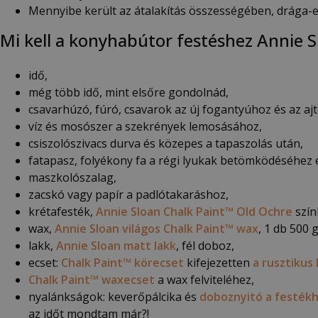
Mennyibe került az átalakítás összességében, drága-e
Mi kell a konyhabútor festéshez Annie S
idő,
még több idő, mint elsőre gondolnád,
csavarhúzó, fúró, csavarok az új fogantyúhoz és az aj
víz és mosószer a szekrények lemosásához,
csiszolószivacs durva és közepes a tapaszolás után,
fatapasz, folyékony fa a régi lyukak betömködéséhez é
maszkolószalag,
zacskó vagy papír a padlótakaráshoz,
krétafesték,
Annie Sloan Chalk Paint™ Old Ochre
szín
wax,
Annie Sloan világos Chalk Paint™ wax
, 1 db 500 
lakk,
Annie Sloan matt lakk
, fél doboz,
ecset:
Chalk Paint™ körecset
kifejezetten
a rusztikus
Chalk Paint™ waxecset
a wax felviteléhez,
nyalánkságok: keverőpálcika és
doboznyitó a festék
az időt mondtam már?!