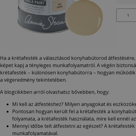
Ha a krétafesték a választásod konyhabútorod átfestésére, a
képet kapj a tényleges munkafolyamatról. A végén biztonsá
krétafesték – különösen konyhabútorra – hogyan működik j
a végeredmény tekintetében.
A blogcikkben arról olvashatsz bővebben, hogy:
Mi kell az átfestéshez? Milyen anyagokat és eszközök
Pontosan hogyan került fel a krétafesték a konyhabú
folyamata, a krétafesték használata, mire kell ennél a
Mennyi időbe telt átfestetni az egészet? A krétafesté
munkafolyamatával.