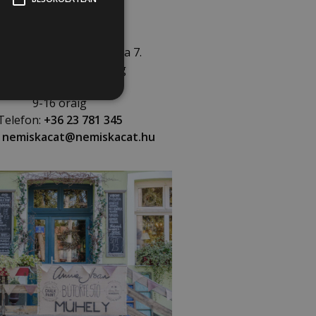
Nemiskacat boltja
 Biatorbágy, Csillag utca 7.
étfő, péntek: 9-18 óráig
Kedd, szerda, csütörtök:
9-16 óráig
Telefon:
+36 23 781 345
nemiskacat@nemiskacat.hu