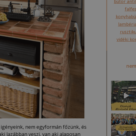
bútor anti
falfe
konyhabút
lambéria
rusztik
vidéki k
nem
igényeink, nem egyformán főzünk, és
ki lazábban veszi, van aki alaposan