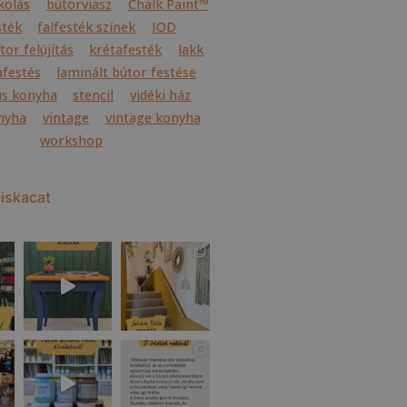
kolás
bútorviasz
Chalk Paint™
sték
falfesték színek
IOD
or felújítás
krétafesték
lakk
festés
laminált bútor festése
us konyha
stencil
vidéki ház
onyha
vintage
vintage konyha
workshop
iskacat