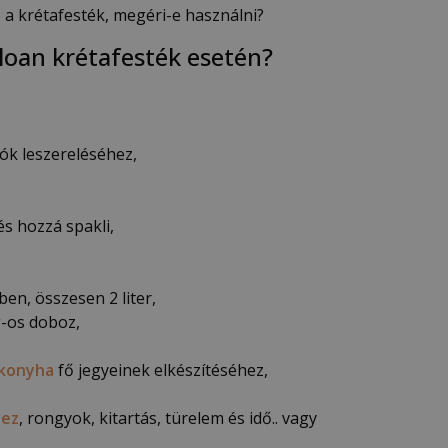
 a krétafesték, megéri-e használni?
loan krétafesték esetén?
tók leszereléséhez,
s hozzá spakli,
ben, összesen 2 liter,
g-os doboz,
 konyha
fő jegyeinek elkészítéséhez,
hez
, rongyok, kitartás, türelem és idő.. vagy