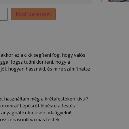
Kosárba teszem
kkor ez a cikk segíteni fog, hogy valós
ggal fogsz tudni dönteni, hogy a
ól, hogyan használd, és mire számíthatsz
et használtam még a krétafestéken kívül?
toromra? Lépésről-lépésre a festés
z anyagnál különösen odafigyelni!
k összehasonlítva más festék