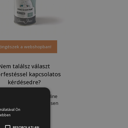
öngészek a webshopban!
Nem találsz választ
rfestéssel kapcsolatos
kérdésedre?
tünk! Keress minket online
leteinken vagy személyesen
boltunkban!
ználatával Ön
vebben
BESOROLATLAN