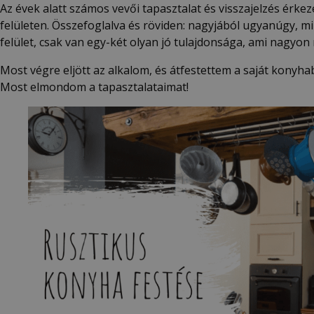
Az évek alatt számos vevői tapasztalat és visszajelzés érke
felületen. Összefoglalva és röviden: nagyjából ugyanúgy, mi
felület, csak van egy-két olyan jó tulajdonsága, ami nagyo
Most végre eljött az alkalom, és átfestettem a saját konyh
Most elmondom a tapasztalataimat!