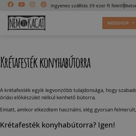
Ingyenes szállítás 39 ezer ft felett!
Biato
WEBSHOP
Krétafesték konyhabútorra
A krétafesték egyik legvonzóbb tulajdonsága, hogy szabad
óriási előkészület nélkül kenhető bútorra.
Emiatt, amikor elkezdtem használni, elég gyorsan felmerül
Krétafesték konyhabútorra? Igen!