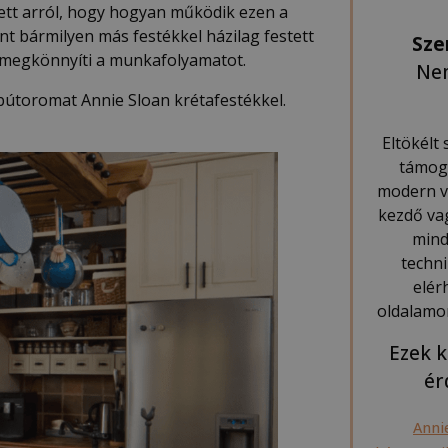
zett arról, hogy hogyan működik ezen a
nt bármilyen más festékkel házilag festett
Sze
n megkönnyíti a munkafolyamatot.
Nem
abútoromat Annie Sloan krétafestékkel.
Eltökélt
támoga
modern va
kezdő va
mind
techn
elér
oldalamo
Ezek k
ér
Anni