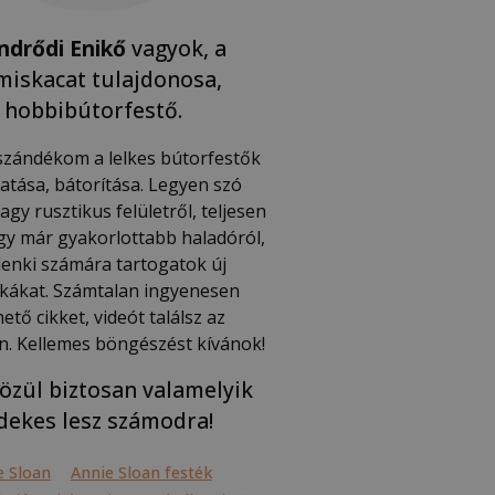
ndrődi Enikő
vagyok, a
iskacat tulajdonosa,
hobbibútorfestő.
 szándékom a lelkes bútorfestők
tása, bátorítása. Legyen szó
gy rusztikus felületről, teljesen
gy már gyakorlottabb haladóról,
enki számára tartogatok új
ikákat. Számtalan ingyenesen
hető cikket, videót találsz az
n. Kellemes böngészést kívánok!
özül biztosan valamelyik
dekes lesz számodra!
e Sloan
Annie Sloan festék