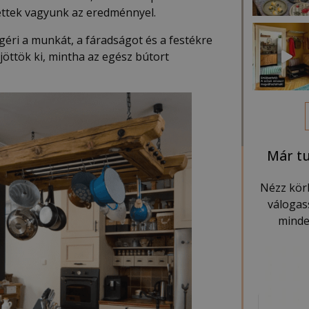
dettek vagyunk az eredménnyel.
éri a munkát, a fáradságot és a festékre
jöttök ki, mintha az egész bútort
Már tu
Nézz kör
válogas
minde